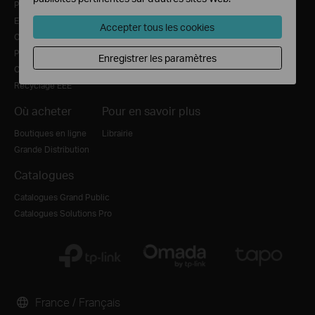
Politique de confidentialité
Emploi
Accepter tous les cookies
Conditions d'utilisation
Politique relative aux cookies
Enregistrer les paramètres
Conformité CE
Recyclage EEE
Où acheter
Pour en savoir plus
Boutiques en ligne
Librairie
Grande Distribution
Catalogues
Catalogues Grand Public
Catalogues Solutions Pro
France / Français