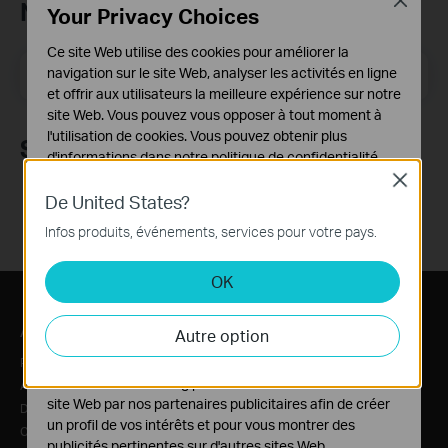
Newsletter TP-Link
Your Privacy Choices
Ce site Web utilise des cookies pour améliorer la
E-mail
navigation sur le site Web, analyser les activités en ligne
S'enregistrer
et offrir aux utilisateurs la meilleure expérience sur notre
site Web. Vous pouvez vous opposer à tout moment à
l'utilisation de cookies. Vous pouvez obtenir plus
Suivez-nous
d'informations dans notre
politique de confidentialité
.
Close
Cookies basiques
De United States?
Ces cookies sont nécessaires au fonctionnement du
Infos produits, événements, services pour votre pays.
site Web et ne peuvent pas être désactivés dans vos
systèmes.
OK
Cookies d'analyse et marketing
Les cookies d'analyse nous permettent d'analyser vos
A propos de TP-Link
Actualité
Autre option
activités sur notre site Web pour améliorer et ajuster les
fonctionnalités de notre site Web.
Profil Corporate
Communiqués
Les cookies marketing peuvent être définis via notre
A propos de nous
Recommandé par la presse
site Web par nos partenaires publicitaires afin de créer
Développement Durable
Avis de sécurité
un profil de vos intérêts et pour vous montrer des
Contactez-nous
Blog
publicités pertinentes sur d'autres sites Web.