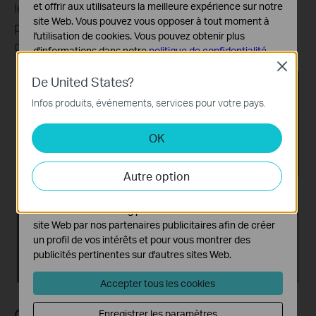
le capteur de contact détecte l'ouverture de la
et offrir aux utilisateurs la meilleure expérience sur notre
site Web. Vous pouvez vous opposer à tout moment à
porte ou que le capteur de mouvement détecte
l'utilisation de cookies. Vous pouvez obtenir plus
quelqu'un qui passe.
d'informations dans notre
politique de confidentialité
.
Close
Cookies basiques
De United States?
Ces cookies sont nécessaires au fonctionnement du
Infos produits, événements, services pour votre pays.
site Web et ne peuvent pas être désactivés dans vos
systèmes.
OK
Cookies d'analyse et marketing
Les cookies d'analyse nous permettent d'analyser vos
Autre option
activités sur notre site Web pour améliorer et ajuster les
fonctionnalités de notre site Web.
Les cookies marketing peuvent être définis via notre
site Web par nos partenaires publicitaires afin de créer
un profil de vos intérêts et pour vous montrer des
publicités pertinentes sur d'autres sites Web.
Accepter tous les cookies
Contrôlez le mouvement d'une pièce
Enregistrer les paramètres