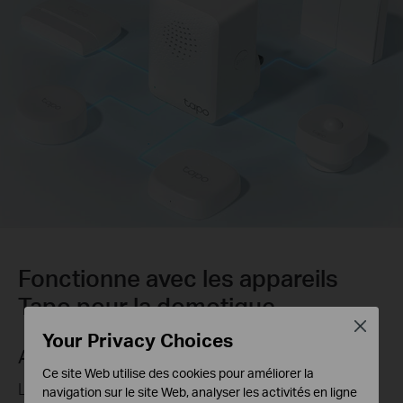
Fonctionne avec les appareils
Tapo pour la domotique
Close
Your Privacy Choices
Allumer les lumières automatiquement
Ce site Web utilise des cookies pour améliorer la
Les lumières s'allument automatiquement lorsque
navigation sur le site Web, analyser les activités en ligne