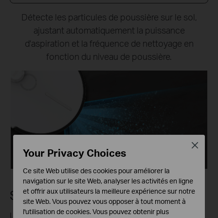
Détecte les particules de poussière sur le sol,
ajustant automatiquement la puissance
d'aspiration et la fréquence de nettoyage en
fonction du niveau de poussière.
Close
Your Privacy Choices
Ce site Web utilise des cookies pour améliorer la
navigation sur le site Web, analyser les activités en ligne
et offrir aux utilisateurs la meilleure expérience sur notre
Station Omni polyvalente
site Web. Vous pouvez vous opposer à tout moment à
l'utilisation de cookies. Vous pouvez obtenir plus
Une nouvelle mise à niveau de l'Omni Station offre