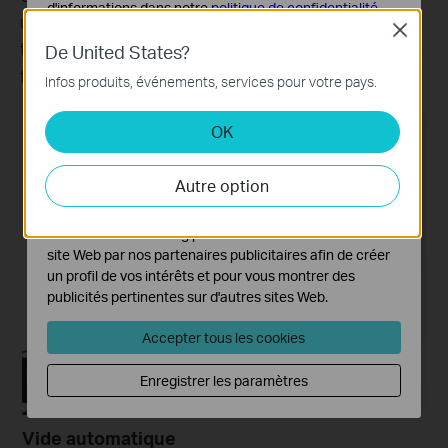
d'informations dans notre
politique de confidentialité
.
une expérience de nettoyage véritablement sans
Close
Cookies basiques
tracas, réinventant la façon dont vous effectuez les
De United States?
Ces cookies sont nécessaires au fonctionnement du
tâches ménagères.
Infos produits, événements, services pour votre pays.
site Web et ne peuvent pas être désactivés dans vos
systèmes.
OK
Cookies d'analyse et marketing
Les cookies d'analyse nous permettent d'analyser vos
Autre option
activités sur notre site Web pour améliorer et ajuster les
fonctionnalités de notre site Web.
Les cookies marketing peuvent être définis via notre
site Web par nos partenaires publicitaires afin de créer
un profil de vos intérêts et pour vous montrer des
publicités pertinentes sur d'autres sites Web.
Accepter tous les cookies
Enregistrer les paramètres
Vide automatique