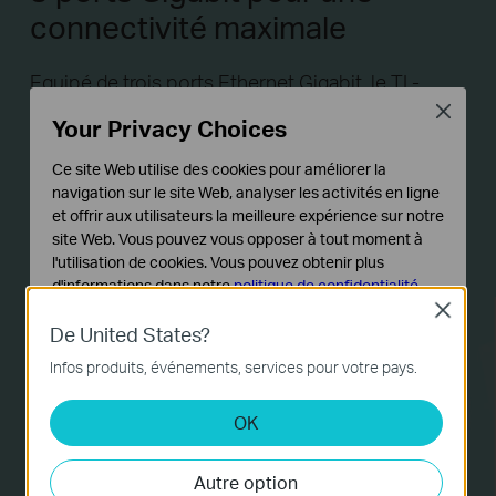
connectivité maximale
Equipé de trois ports Ethernet Gigabit, le TL-
PA8030P permet aux utilisateurs de connecter
Close
Your Privacy Choices
trois appareils gourmand en bande passante dans
une pièce et de garantir de multiples
Ce site Web utilise des cookies pour améliorer la
navigation sur le site Web, analyser les activités en ligne
transmissions de vidéos HD, des jeux en ligne ou
et offrir aux utilisateurs la meilleure expérience sur notre
des transferts vers un NAS le tout simultanément
site Web. Vous pouvez vous opposer à tout moment à
et à grande vitesse !
l'utilisation de cookies. Vous pouvez obtenir plus
d'informations dans notre
politique de confidentialité
.
Close
Cookies basiques
De United States?
Ces cookies sont nécessaires au fonctionnement du
Infos produits, événements, services pour votre pays.
site Web et ne peuvent pas être désactivés dans vos
systèmes.
OK
Cookies d'analyse et marketing
Les cookies d'analyse nous permettent d'analyser vos
Autre option
activités sur notre site Web pour améliorer et ajuster les