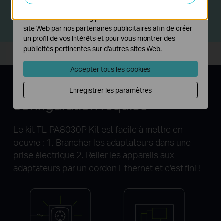
PC
fonctionnalités de notre site Web.
Les cookies marketing peuvent être définis via notre
Console de jeux
TV 4K
site Web par nos partenaires publicitaires afin de créer
un profil de vos intérêts et pour vous montrer des
publicités pertinentes sur d'autres sites Web.
Accepter tous les cookies
Plug and Play,
aucune
Enregistrer les paramètres
configuration requise
Le kit TL-PA8030P Kit est facile à mettre en
oeuvre : 1. Brancher les adaptateurs dans une
prise électrique 2. Relier les appareils aux
adaptateurs par un cordon Ethernet et c'est fini !