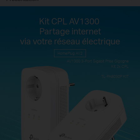
Kit CPL AV1300
Partage internet
via votre réseau électrique
HomePlug AV2
AV1300 3-Port
Gigabit Prise Gigogne
Kit 2x CPL
TL-PA8030P KIT