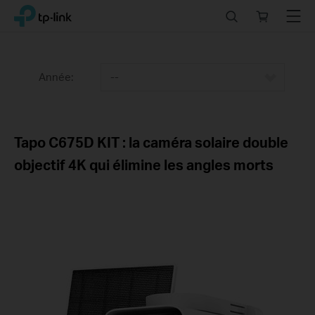
Click
Search
Online
Menu
TP-Link, Reliably Smart
to
store
skip
the
navigation
Année:
--
bar
Tapo C675D KIT : la caméra solaire double
objectif 4K qui élimine les angles morts