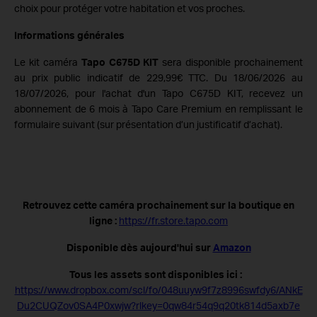
choix pour protéger votre habitation et vos proches.
Informations générales
Le kit caméra
Tapo C675D KIT
sera disponible prochainement
au prix public indicatif de 229,99€ TTC. Du 18/06/2026 au
18/07/2026, pour l'achat d'un Tapo C675D KIT, recevez un
abonnement de 6 mois à Tapo Care Premium en remplissant le
formulaire suivant (sur présentation d’un justificatif d’achat).
Retrouvez cette caméra prochainement sur la boutique en
ligne :
https://fr.store.tapo.com
Disponible dès aujourd'hui sur
Amazon
Tous les assets sont disponibles ici :
https://www.dropbox.com/scl/fo/048uuyw9f7z8996swfdy6/ANkE
Du2CUQZov0SA4P0xwjw?rlkey=0qw84r54q9q20tk814d5axb7e