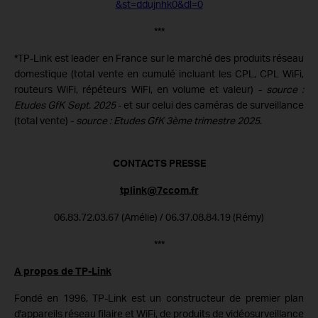
&st=ddujnhk0&dl=0
***
*TP-Link est leader en France sur le marché des produits réseau
domestique (total vente en cumulé incluant les CPL, CPL WiFi,
routeurs WiFi, répéteurs WiFi, en volume et valeur) -
source :
Etudes GfK Sept. 2025
- et sur celui des caméras de surveillance
(total vente) -
source : Etudes GfK 3ème trimestre 2025
.
CONTACTS PRESSE
tplink@7ccom.fr
06.83.72.03.67 (Amélie) / 06.37.08.84.19 (Rémy)
***
A propos de TP-Link
Fondé en 1996, TP-Link est un constructeur de premier plan
d'appareils réseau filaire et WiFi, de produits de vidéosurveillance