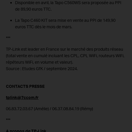
Disponible en avril, la Tapo C560WS sera proposée au PPI
de 89,90 euros TTC.
La Tapo C460 KIT sera mise en vente au PPI de 149,90
euros TTC dès le mois de mars.
***
TP-Link est leader en France sur le marché des produits réseau
(total vente en cumulé incluant les CPL, CPL WiFi, routeurs WiFi,
répéteurs WiFi, en volume et valeur).
Source : Etudes GfK / septembre 2024.
CONTACTS PRESSE
tplink@7ccom.fr
06.83.72.03.67 (Amélie) / 06.37.08.84.19 (Rémy)
***
A propos de TP-Link