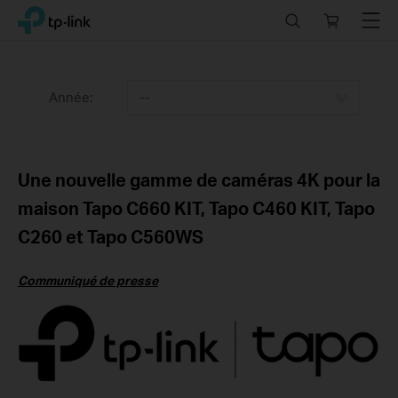
Click
Search
Online
Menu
TP-Link, Reliably Smart
to
store
skip
the
navigation
Année:
--
bar
Une nouvelle gamme de caméras 4K pour la
maison Tapo C660 KIT, Tapo C460 KIT, Tapo
C260 et Tapo C560WS
Communiqué de presse