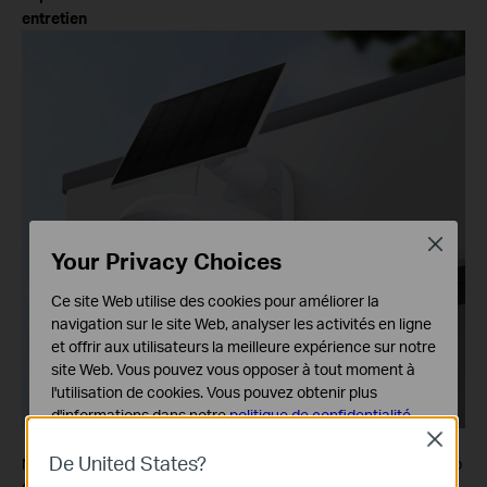
entretien
Close
Your Privacy Choices
Ce site Web utilise des cookies pour améliorer la
navigation sur le site Web, analyser les activités en ligne
et offrir aux utilisateurs la meilleure expérience sur notre
site Web. Vous pouvez vous opposer à tout moment à
l'utilisation de cookies. Vous pouvez obtenir plus
d'informations dans notre
politique de confidentialité
.
Close
Cookies basiques
De United States?
Maintenant que la protection intérieure est assurée avec la Tapo
Ces cookies sont nécessaires au fonctionnement du