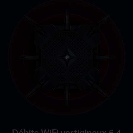
Débits
WiFi
vertigineux 5.4