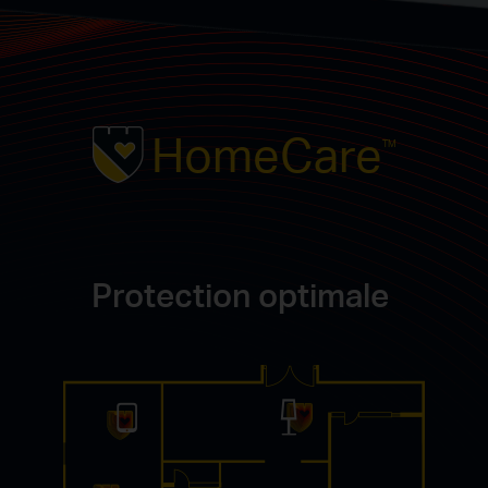
HomeCare
TM
P
rotection optimale