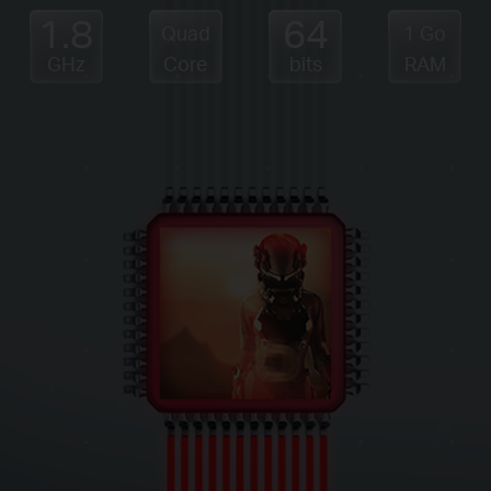
1.8
64
Quad
1 Go
GHz
Core
bits
RAM