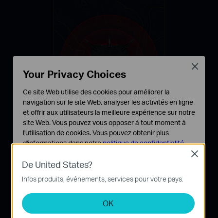
Close
Your Privacy Choices
Ce site Web utilise des cookies pour améliorer la
navigation sur le site Web, analyser les activités en ligne
et offrir aux utilisateurs la meilleure expérience sur notre
site Web. Vous pouvez vous opposer à tout moment à
l'utilisation de cookies. Vous pouvez obtenir plus
d'informations dans notre
politique de confidentialité
.
Close
WiFi longue portée
Cookies basiques
De United States?
Ces cookies sont nécessaires au fonctionnement du
Infos produits, événements, services pour votre pays.
site Web et ne peuvent pas être désactivés dans vos
Jouez du sous-sol au garage et même à
systèmes.
l'arrière-cour avec RangeBoost, qui renforce la
OK
Cookies d'analyse et marketing
qualité de réception pour renforcer les