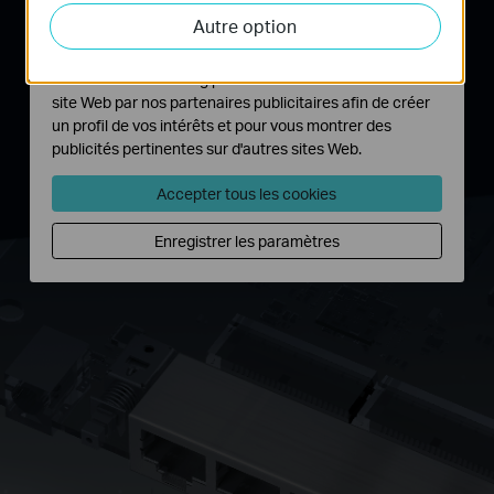
Les cookies d'analyse nous permettent d'analyser vos
connexions dans votre maison et garder les
Autre option
activités sur notre site Web pour améliorer et ajuster les
fonctionnalités de notre site Web.
appareils plus anciens et plus récents connectés
Les cookies marketing peuvent être définis via notre
à des distances plus grandes que les autres
site Web par nos partenaires publicitaires afin de créer
routeurs.
un profil de vos intérêts et pour vous montrer des
publicités pertinentes sur d'autres sites Web.
Accepter tous les cookies
Enregistrer les paramètres
2.4 GHz
5 GHz