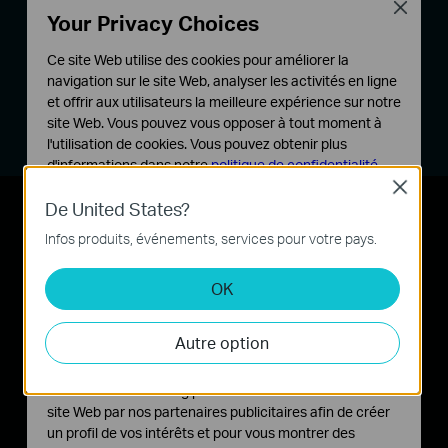
Close
Your Privacy Choices
Ce site Web utilise des cookies pour améliorer la
navigation sur le site Web, analyser les activités en ligne
et offrir aux utilisateurs la meilleure expérience sur notre
site Web. Vous pouvez vous opposer à tout moment à
l'utilisation de cookies. Vous pouvez obtenir plus
d'informations dans notre
politique de confidentialité
.
Close
Cookies basiques
De United States?
Performance filaire pour
Ces cookies sont nécessaires au fonctionnement du
Infos produits, événements, services pour votre pays.
site Web et ne peuvent pas être désactivés dans vos
des vitesses maximales
systèmes.
OK
Cookies d'analyse et marketing
Avec 2 ports, USB 3.0 ultra-rapide et 2.0
vous
Les cookies d'analyse nous permettent d'analyser vos
pouvez partager imprimantes, fichiers et médias
Autre option
activités sur notre site Web pour améliorer et ajuster les
fonctionnalités de notre site Web.
avec plusieurs appareils sur votre réseau local
Les cookies marketing peuvent être définis via notre
ou à distance lors de vos déplacements.
site Web par nos partenaires publicitaires afin de créer
un profil de vos intérêts et pour vous montrer des