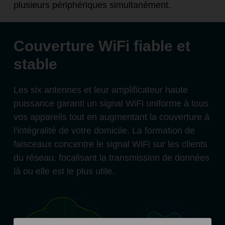
plusieurs périphériques simultanément.
Couverture WiFi fiable et
stable
Les six antennes et leur amplificateur haute
puissance garanti un signal WiFi uniforme à tous
vos appareils tout en augmentant la couverture à
l'intégralité de votre domicile. La formation de
faisceaux concentre le signal WiFi sur les clients
du réseau, focalisant la transmission de données
là ou elle est le plus utile.