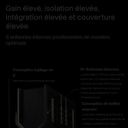
Gain élevé, isolation élevée,
intégration élevée et couverture
élevée
8 antennes internes positionnées de manière
optimale
8× Antennes internes
Conception à pliage en
L'optimisation WiFi exclusive et les
V
antennes 12× positionnées de
Maintient une esthétique pointue.
manière optimale offrent plus de
capacité, des connexions plus
fortes et plus fiables et moins
d'interférences.
Conception de boîtier
avancée
La texture métallique renforce le
sentiment de qualité et permet de
l'intégrer parfaitement dans