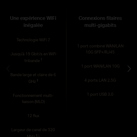
Une expérience WiFi
Connexions filaires
inégalée
multi-gigabits
Technologie WiFi 7
1 port combiné WAN/LAN
10G SFP+/RJ45
Jusqu'à 19 Gbit/s en WiFi
†
tribande
1 port WAN/LAN 10G
Bande large et claire de 6
4 ports LAN 2,5G
‡
GHz
1 port USB 3.0
Fonctionnement multi-
liaison (MLO)
12 flux
Largeur de canal de 320
‡
△
MHz