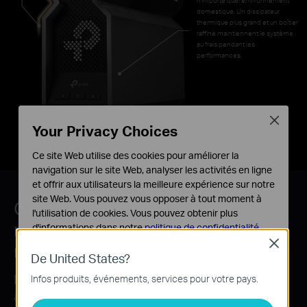
n'importe quel environnement
domestique. Un dissipateur
thermique plus grand et un boîtier
raffiné maintiennent le système
au frais pendant les
performances.
Close
Your Privacy Choices
Ce site Web utilise des cookies pour améliorer la
navigation sur le site Web, analyser les activités en ligne
et offrir aux utilisateurs la meilleure expérience sur notre
site Web. Vous pouvez vous opposer à tout moment à
Créez de manière flexible un
l'utilisation de cookies. Vous pouvez obtenir plus
réseau WiFi Mesh pour toute la
d'informations dans notre
politique de confidentialité
.
Close
maison
Cookies basiques
De United States?
Ces cookies sont nécessaires au fonctionnement du
L'Archer BE800 est compatible EasyMesh. Si vous
Infos produits, événements, services pour votre pays.
site Web et ne peuvent pas être désactivés dans vos
avez des zones mortes chez vous, ajoutez
systèmes.