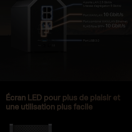
4 ports LAN 2,5 Gbit/s
(vitesse d'agrégation 5 Gbit/s)
10 Gbit/s
Port WAN/LAN
Port combiné WAN/LAN Ethernet
10 Gbit/s
RJ45/fibre SFP+
Port USB 3.0
Écran LED pour plus de plaisir et
une utilisation plus facile