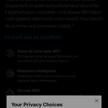
simplement un autre routeur/extendeur de portée
EasyMesh pour compléter votre réseau WiFi Mesh
multi-gigabits dans toute votre maison. Plus besoin
◇
de chercher une connexion stable.
En savoir plus sur EasyMesh>
Tueur de zone sans WiFi
Éliminez les zones de signal faible avec une
couverture WiFi pour toute la maison
Itinérance intelligente
Streaming ininterrompu lorsque vous vous
déplacez dans votre maison
Un nom WiFi
Plus besoin de changer de nom de réseau WiFi
Close
Your Privacy Choices