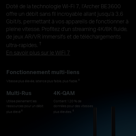
Doté de la technologie Wi-Fi 7, l'Archer BE3600
offre un débit sans fil incroyable allant jusqu'à 3,6
Gbit/s, permettant à vos appareils de fonctionner à
pleine vitesse. Profitez d'un streaming 4K/8K fluide,
de jeux AR/VR immersifs et de téléchargements
†
ultra-rapides.
En savoir plus sur le WiFi 7
Fonctionnement multi-liens
‡
Vitesse plus élevée, latence plus faible, plus fiable.
Multi-Rus
4K-QAM
Utilise pleinement les
Contient 120 % de
ressources pour un débit
données pour des vitesses
‡
‡
plus élevé
plus élevées.