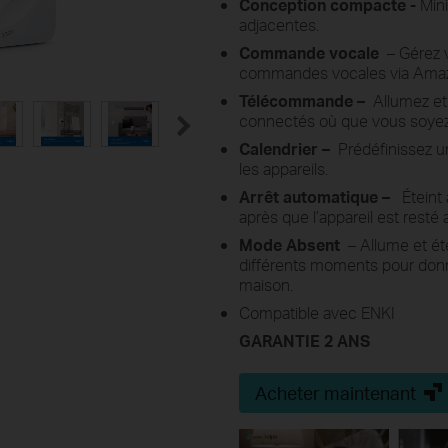
Conception compacte
-
Mini
adjacentes.
Commande vocale
– Gérez v
commandes vocales via Amazo
Télécommande –
Allumez et 
connectés où que vous soyez g
Calendrier –
Prédéfinissez u
les appareils.
Arrêt automatique –
Éteint
après que l’appareil est resté
Mode Absent
– ​​Allume et é
différents moments pour donne
maison.
Compatible avec ENKI
GARANTIE 2 ANS
Acheter maintenant