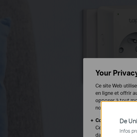
Your Privac
Ce site Web utilis
en ligne et offrir
opposer à tout mom
notre
politique de
Cookies basiques
De Uni
Ces cookies sont 
Infos pr
dans vos systèmes