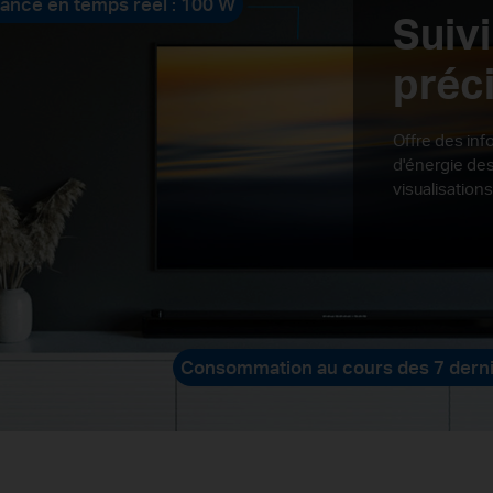
ance en temps réel : 100 W
Suivi
préc
Offre des in
d'énergie de
visualisation
Consommation au cours des 7 dernie