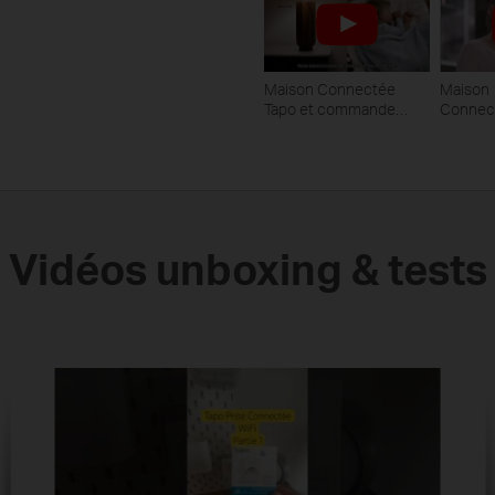
Maison Connectée
Maison
Tapo et commande
Connec
vocale Amazon Alexa
Vidéos unboxing & tests