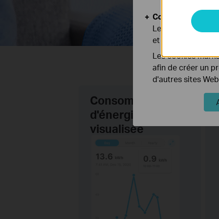
Cookies d'analyse
Les cookies d'anal
et ajuster les fonc
Les cookies market
afin de créer un p
d'autres sites Web
Consommation
d'énergie
visualisée