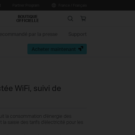
t
Partner Program
France / Français
BOUTIQUE
Search
Online
OFFICIELLE
store
ecommandé par la presse
Support
Acheter maintenant
tée WiFi, suivi de
it la consommation d'énergie des
a saisie des tarifs d'électricité pour les