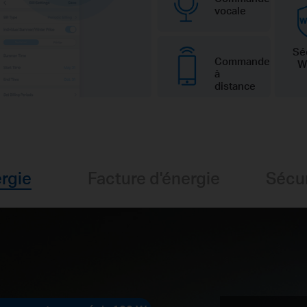
vocale
Sé
Commande
W
à
distance
ergie
Facture d'énergie
Sécur