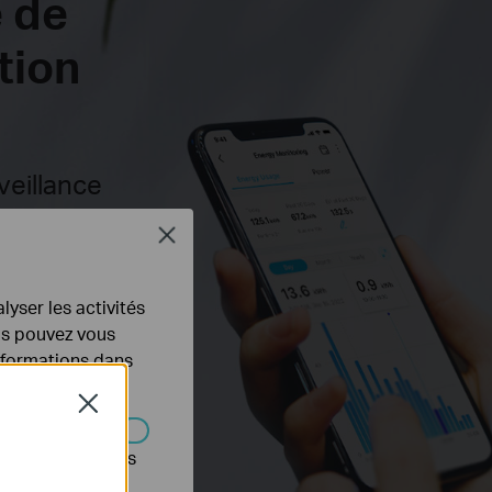
e de
tion
rveillance
Close
lyser les activités
ous pouvez vous
informations dans
Close
s être désactivés