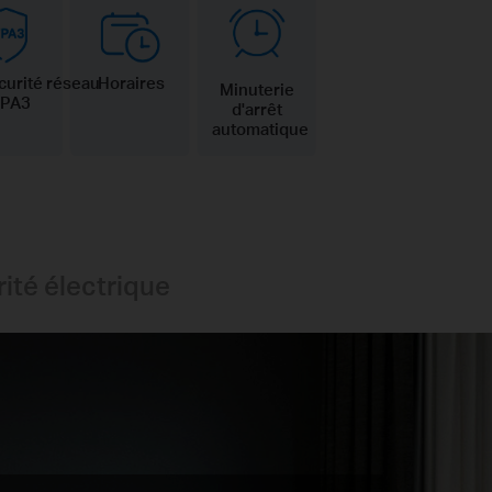
curité réseau
Horaires
Minuterie
PA3
d'arrêt
automatique
ité électrique