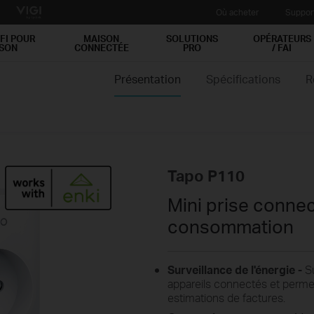
Où acheter
Suppor
FI POUR
MAISON
SOLUTIONS
OPÉRATEURS
ISON
CONNECTÉE
PRO
/ FAI
Présentation
Spécifications
R
Tapo P110
Mini prise connec
consommation
Surveillance de l'énergie -
Su
appareils connectés et permet l
estimations de factures.