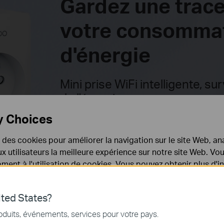
Gardez une trac
votre consomma
d'énergie
Mini prise WiFi intelligente, su
de l'énergie
y Choices
Tapo P110
e des cookies pour améliorer la navigation sur le site Web, ana
 aux utilisateurs la meilleure expérience sur notre site Web. V
ent à l'utilisation de cookies. Vous pouvez obtenir plus d'
 confidentialité
.
ted States?
nécessaires au fonctionnement du site Web et ne peuvent pa
oduits, événements, services pour votre pays.
.