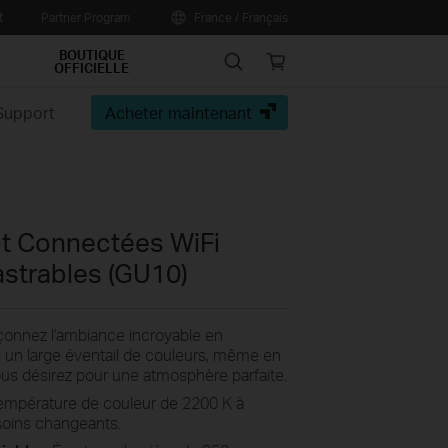
t
Partner Program
France / Français
BOUTIQUE
Search
Online
OFFICIELLE
store
Support
Acheter maintenant
t Connectées WiFi
astrables (GU10)
çonnez l'ambiance incroyable en
i un large éventail de couleurs, même en
ous désirez pour une atmosphère parfaite.
température de couleur de 2200 K à
soins changeants.