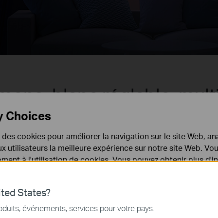
mens, blanc réglable, mult
y Choices
e un nouveau sens à la vie intelligente. Vous pouvez facilement régler 
fonction des différentes demandes. Essayez de cliquer sur les boutons
e des cookies pour améliorer la navigation sur le site Web, ana
des Tapo Smart Spotlights.
 aux utilisateurs la meilleure expérience sur notre site Web. V
ent à l'utilisation de cookies. Vous pouvez obtenir plus d'
 confidentialité
.
ted States?
nécessaires au fonctionnement du site Web et ne peuvent pa
oduits, événements, services pour votre pays.
.