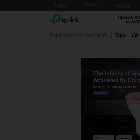
Click
to
TP-Link, Reliably Smart
skip
RÉSEAU WI
LA MA
the
navigation
Eclairage Connecté WiFi
Tapo L630
bar