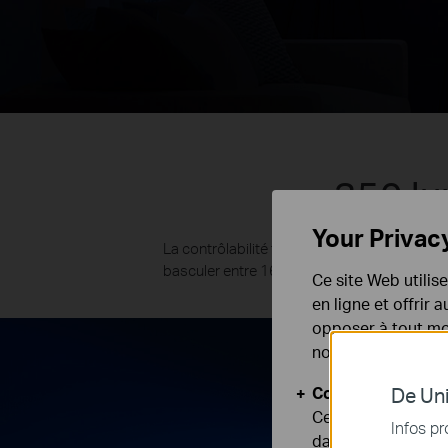
350 lu
Your Privac
La contrôlabilité flexible du Tapo L630 donn
basculer entre 16 millions de couleurs, en 
Ce site Web utilis
en ligne et offrir
opposer à tout mom
notre
politique de
Cookies basiques
De Uni
Ces cookies sont 
Infos pr
dans vos systèmes