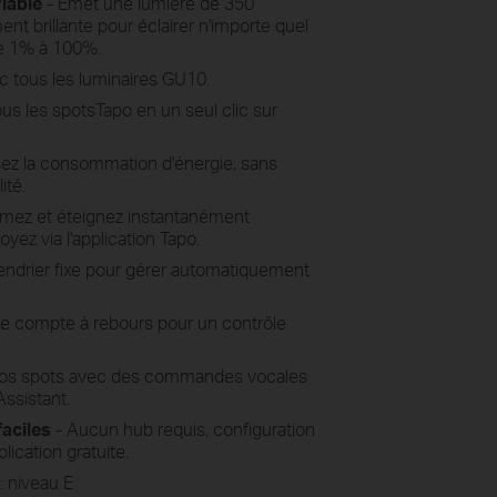
riable
- Émet une lumière de 350
t brillante pour éclairer n'importe quel
de 1% à 100%.
c tous les luminaires GU10.
ous les spotsTapo en un seul clic sur
ez la consommation d'énergie, sans
ité.
umez et éteignez instantanément
yez via l'application Tapo.
endrier fixe pour gérer automatiquement
de compte à rebours pour un contrôle
vos spots avec des commandes vocales
ssistant.
faciles
- Aucun hub requis, configuration
plication gratuite.
: niveau E