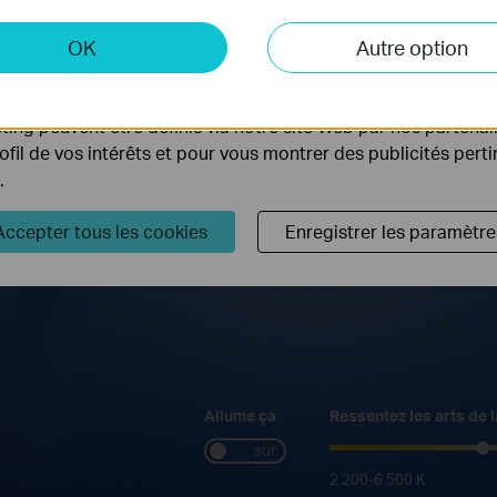
 et marketing
OK
Autre option
yse nous permettent d'analyser vos activités sur notre site 
tionnalités de notre site Web.
ing peuvent être définis via notre site Web par nos partenair
rofil de vos intérêts et pour vous montrer des publicités pert
.
Accepter tous les cookies
Enregistrer les paramètre
Allume ça
Ressentez les arts de l
sur
2 200-6 500 K