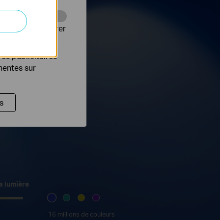
Web pour améliorer
es publicitaires
inentes sur
s
a lumière
16 millions de couleurs