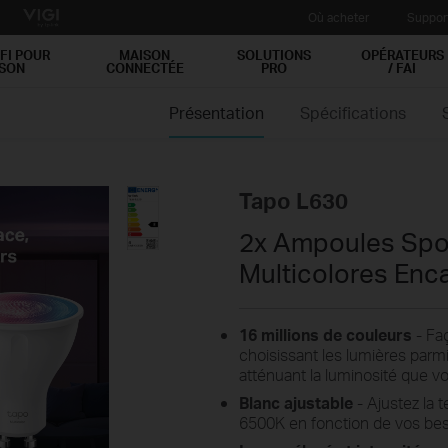
Où acheter
Suppor
FI POUR
MAISON
SOLUTIONS
OPÉRATEURS
ISON
CONNECTÉE
PRO
/ FAI
Présentation
Spécifications
Tapo L630
2x Ampoules Spo
Multicolores Enc
16 millions de couleurs
- Fa
choisissant les lumières parm
atténuant la luminosité que v
Blanc ajustable
- Ajustez la 
6500K en fonction de vos be