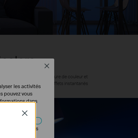
icolore
Close
la luminosité et la température de couleur et
 ci-dessous pour voir les effets instantanés
lyser les activités
ous pouvez vous
informations dans
Close
s être désactivés