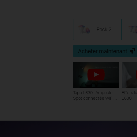
Pack 2
Acheter maintenant
Tapo L630 : Ampoule
Effets 
Spot connectée WiFi
L630
Multicolore (GU10)