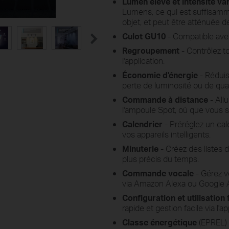
Lumen élevé et intensité va
Lumens, ce qui est suffisammen
objet, et peut être atténuée 
Culot GU10
- Compatible ave
Regroupement
- Contrôlez t
l'application.
Économie d'énergie
- Réduis
perte de luminosité ou de qual
Commande à distance
- All
l'ampoule Spot, où que vous so
Calendrier
- Préréglez un cal
vos appareils intelligents.
Minuterie
- Créez des listes 
plus précis du temps.
Commande vocale
- Gérez 
via Amazon Alexa ou Google A
Configuration et utilisation 
rapide et gestion facile via l'ap
Classe énergétique
(EPREL) 