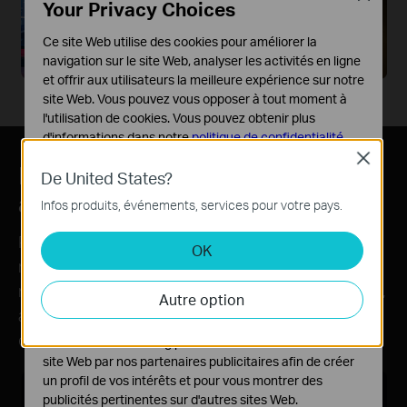
Your Privacy Choices
Ce site Web utilise des cookies pour améliorer la
navigation sur le site Web, analyser les activités en ligne
et offrir aux utilisateurs la meilleure expérience sur notre
site Web. Vous pouvez vous opposer à tout moment à
l'utilisation de cookies. Vous pouvez obtenir plus
d'informations dans notre
politique de confidentialité
.
Close
Éclairage biorhythmique
Cookies basiques
De United States?
Ces cookies sont nécessaires au fonctionnement du
automatique
Infos produits, événements, services pour votre pays.
site Web et ne peuvent pas être désactivés dans vos
systèmes.
Profitez d'un éclairage sur mesure pour chaque
OK
Cookies d'analyse et marketing
moment de la journée grâce à notre éclairage
Les cookies d'analyse nous permettent d'analyser vos
naturel. Il imite la course du soleil dans votre région,
Autre option
activités sur notre site Web pour améliorer et ajuster les
ajustant en douceur la luminosité et la température
fonctionnalités de notre site Web.
de couleur selon vos préférences quotidiennes.
Les cookies marketing peuvent être définis via notre
site Web par nos partenaires publicitaires afin de créer
un profil de vos intérêts et pour vous montrer des
publicités pertinentes sur d'autres sites Web.