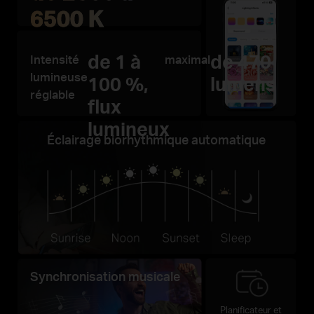
6500 K
de 1 à
de 470
Intensité
maximal
lumineuse
100 %,
lumens
réglable
flux
lumineux
Éclairage biorhythmique automatique
Synchronisation musicale
Planificateur et