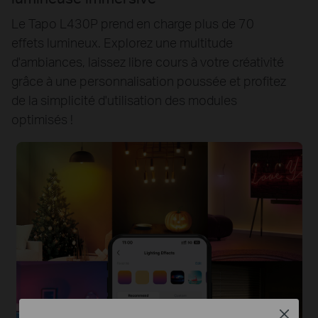
Le Tapo L430P prend en charge plus de 70
effets lumineux. Explorez une multitude
d'ambiances, laissez libre cours à votre créativité
grâce à une personnalisation poussée et profitez
de la simplicité d'utilisation des modules
optimisés !
Close