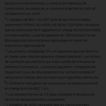
facteurs environnementaux, y compris les matériaux de
construction, les obstacles, le volume et la densité du trafic et
l'emplacement du client.
‡
L'utilisation de 802.11ax (WiFi 6) et de ses fonctionnalités,
notamment OFDMA, MU-MIMO, HE160 et 1024-QAM, nécessite
que les clients prennent également en charge les fonctionnalités
correspondantes. La bande passante de 160 MHz peut ne pas
être disponible dans certaines régions/pays en raison de
restrictions réglementaires.
◇
Les produits compatibles TP-Link EasyMesh peuvent être mis
en réseau avec d'autres appareils utilisant EasyMesh. Les échecs
de connexion peuvent être dus à des conflits de firmwares de
différents fournisseurs. La fonction EasyMesh-Compatible est
toujours en cours de développement sur certains modèles et
sera prise en charge dans les mises à jour logicielles ultérieures.
§
L'itinérance intelligente est conçue pour les appareils prenant
en charge la norme 802.11k/v.
△
Les vitesses Internet de 2,5 Gbps nécessitent des plans de
service et des équipements compatibles.
*
L'utilisation de WPA3 nécessite que les clients prennent