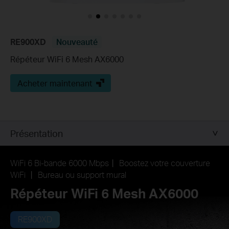
RE900XD
Nouveauté
Répéteur WiFi 6 Mesh AX6000
Acheter maintenant
Présentation
WiFi 6 Bi-bande 6000 Mbps丨 Boostez votre couverture
WiFi 丨 Bureau ou support mural
Répéteur WiFi 6 Mesh AX6000
RE900XD