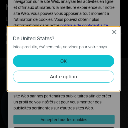
navigation sur le site Web, analyser les activités en ligne
Mode point d'accès intégré
et offrir aux utilisateurs la meilleure expérience sur notre
site Web. Vous pouvez vous opposer à tout moment à
Le RE900XD est plus qu'un simple répéteur WiFi.
l'utilisation de cookies. Vous pouvez obtenir plus
d'informations dans notre
politique de confidentialité
.
Connectez votre connexion Internet filaire au
Close
RE900XD via un câble Ethernet pour le transformer
Cookies basiques
De United States?
en un point d'accès WiFi double bande.
Ces cookies sont nécessaires au fonctionnement du
Infos produits, événements, services pour votre pays.
site Web et ne peuvent pas être désactivés dans vos
systèmes.
OK
Cookies d'analyse et marketing
Les cookies d'analyse nous permettent d'analyser vos
Autre option
activités sur notre site Web pour améliorer et ajuster les
fonctionnalités de notre site Web.
Les cookies marketing peuvent être définis via notre
site Web par nos partenaires publicitaires afin de créer
un profil de vos intérêts et pour vous montrer des
publicités pertinentes sur d'autres sites Web.
Accepter tous les cookies