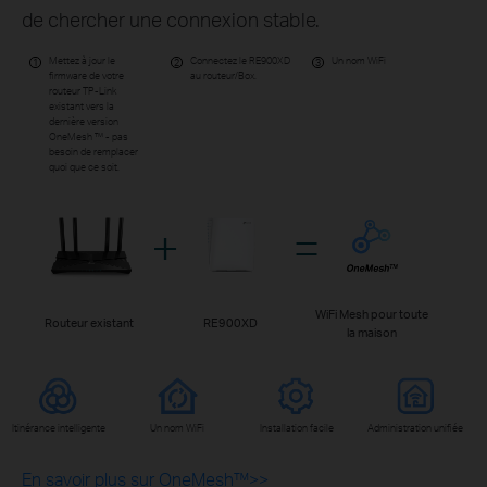
de chercher une connexion stable.
Mettez à jour le
Connectez le RE900XD
Un nom WiFi
1
2
3
firmware de votre
au routeur/Box.
routeur TP-Link
existant vers la
dernière version
OneMesh ™ - pas
besoin de remplacer
quoi que ce soit.
+
=
WiFi Mesh pour toute
Routeur existant
RE900XD
la maison
Itinérance intelligente
Un nom WiFi
Installation facile
Administration unifiée
En savoir plus sur OneMesh™>>