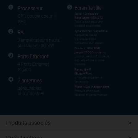
Ecran Tactile
Processeur
Taille: 4.3 pouces
CPU double coeur 1
Résolution: 480x272
GHz
Taille idéale pour une
visibilité excellente
PA
Type d'écran: Capacitive
Sensibilité haute
Ne requierd pas
3 amplificateurs haute
l'utilisation d'un stylet
puissance 700 mW
Couleur: 16bit RGB,
jusqu'à 65536 couleurs
Ports Ethernet
pour un rendu vif,couleurs
naturels et une bonne
4 Ports Ethernet
visibilité
Gigabit
Panau: G + F
(Glass + Film)
offre une excellente
3 antennes
luminosité
Pilote: MCU Indépendent
détachables
Procure une haute,
bi-bande WiFi
stabilité et performance
Produits associés
Spécifications