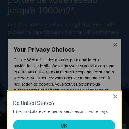
jusqu'à 1000m2*.
Les trois antennes et leurs amplificateurs haute
puissance garantissent un signal WiFi uniforme à
tous vos appareils tout en
augmentant la
Close
couverture à l'intégralité de votre domicile. Le
Your Privacy Choices
processeur Broadcom de 1 GHz garantit
Ce site Web utilise des cookies pour améliorer la
l’absence d'interruptions dans le traitement des
navigation sur le site Web, analyser les activités en ligne
tâches WiFi et filaires simultanées.
et offrir aux utilisateurs la meilleure expérience sur notre
site Web. Vous pouvez vous opposer à tout moment à
l'utilisation de cookies. Vous pouvez obtenir plus
d'informations dans notre
politique de confidentialité
.
Close
Cookies basiques
De United States?
Processeur
Puissance de
3 antennes
Compatible
Ces cookies sont nécessaires au fonctionnement du
double core 1
sortie 700mW
double bande
avec tous les
Infos produits, événements, services pour votre pays.
site Web et ne peuvent pas être désactivés dans vos
GHz
routeurs/box
systèmes.
WiFi
OK
Cookies d'analyse et marketing