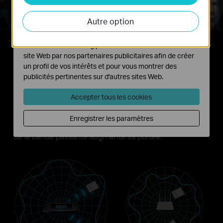
Les cookies d'analyse nous permettent d'analyser vos
Autre option
activités sur notre site Web pour améliorer et ajuster les
fonctionnalités de notre site Web.
Les cookies marketing peuvent être définis via notre
site Web par nos partenaires publicitaires afin de créer
un profil de vos intérêts et pour vous montrer des
publicités pertinentes sur d'autres sites Web.
Technologie Beamforming
Accepter tous les cookies
La formation de faisceaux concentre le signal WiFi sur
les clients du réseau,
focalisant la transmission de
Enregistrer les paramètres
données là ou elle est le plus utile.
L'utilisation optimisée
de la bande passante augmente sa portée.