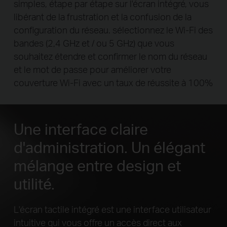
simples, étape par étape sur l'écran intégré,
vous
libérant de la frustration et la confusion de la
configuration du réseau.
sélectionnez le Wi-Fi des
bandes (2,4 GHz et / ou 5 GHz) que vous
souhaitez
étendre et confirmer le nom du réseau
et le mot de passe pour améliorer votre
couverture Wi-Fi avec un taux de réussite à 100%
Une interface claire
d'administration.
Un élégant
mélange entre design et
utilité.
L'écran tactile intégré est une interface utilisateur
intuitive qui vous offre un accès direct aux