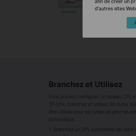
afin de créer un p
d'autres sites Web
Branchez et Utilisez
Vous pouvez configurer un réseau CPL e
TP-Link, branchez et utilisez. En outre, 
être utilisés pour sécuriser et gérer plu
domestique.
1. Branchez un CPL à proximité de votre