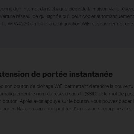
nnexion Internet dans chaque pièce de la maison via le réseau 
erture réseau, ce qui signifie qu'il peut copier automatiquement
TL-WPA4220 simplifie la configuration WiFi et vous permet une i
xtension de portée instantanée
c son bouton de clonage WiFi permettant d'étendre la couvertu
omatiquement le nom du réseau sans fil (SSID) et le mot de pass
n bouton. Après avoir appuyé sur le bouton, vous pouvez placer 
n accès filaire ou sans fil et profiter d'un réseau homogène à à v