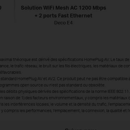
0
Solution WiFi Mesh AC 1200 Mbps
+ 2 ports Fast Ethernet
Deco E4
aximal théorique est dérivé des spécifications HomePlug AV. Le taux de 
e, le trafic réseau, le bruit sur les fils électriques, les matériaux de con
défavorables.
standard HomePlug AV et AV2. Ce produit peut ne pas être compatible av
 programmes open source ou n'est pas standard ou obsolète.
les débits physiques dérivés des spécifications de la norme IEEE 802.11.
t en raison de 1) des facteurs environnementaux, y compris les matériaux 
is les interférences locales, le volume et la densité du trafic, l'emplace
, y compris les performances, l'emplacement, la connexion, la qualité et l'é