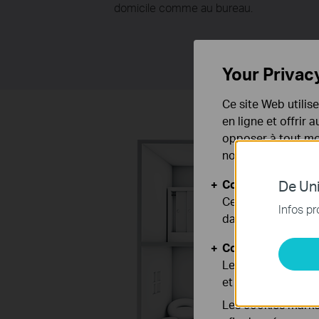
domicile comme au bureau.
Your Privac
Ce site Web utilis
en ligne et offrir
opposer à tout mom
notre
politique de
Cookies basiques
De Uni
Ces cookies sont 
Infos pr
dans vos systèmes
Cookies d'analyse
Les cookies d'anal
et ajuster les fonc
Les cookies market