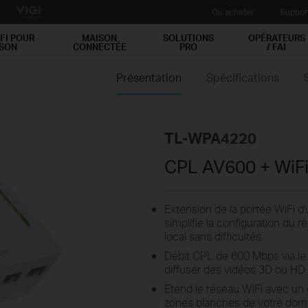
Où acheter
Suppor
FI POUR
MAISON
SOLUTIONS
OPÉRATEURS
ISON
CONNECTÉE
PRO
/ FAI
Présentation
Spécifications
TL-WPA4220
CPL AV600 + WiF
Extension de la portée WiFi d'
simplifie la configuration du 
local sans difficultés.
Débit CPL de 600 Mbps via le r
diffuser des vidéos 3D ou HD f
Etend le réseau WiFi avec un 
zones blanches de votre domi