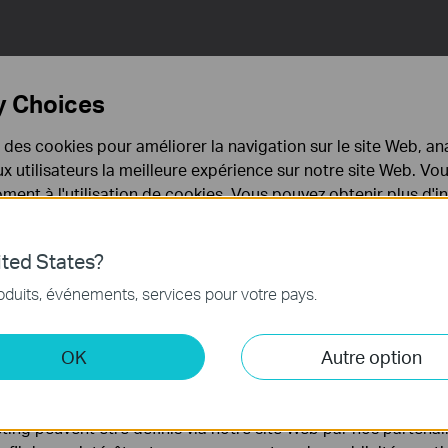
y Choices
e des cookies pour améliorer la navigation sur le site Web, ana
 aux utilisateurs la meilleure expérience sur notre site Web. V
ent à l'utilisation de cookies. Vous pouvez obtenir plus d'
Etendez la couvert
 confidentialité
.
pièces
ted States?
nécessaires au fonctionnement du site Web et ne peuvent pa
Avec un débit WiFi de 300 Mbps
oduits, événements, services pour votre pays.
.
couverture sans fil en utilisant 
données de vos appareils WIFI 
 et marketing
OK
Autre option
ou de votre bureau.
yse nous permettent d'analyser vos activités sur notre site 
tionnalités de notre site Web.
ing peuvent être définis via notre site Web par nos partenair