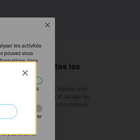
Close
lyser les activités
ous pouvez vous
informations dans
ure WiFi à toutes les
Close
s être désactivés
, vous pouvez sans effort étendre votre
le réseau CPL pour diffuser et partager les
dans toutes les pièces de votre domicile
Web pour améliorer
es publicitaires