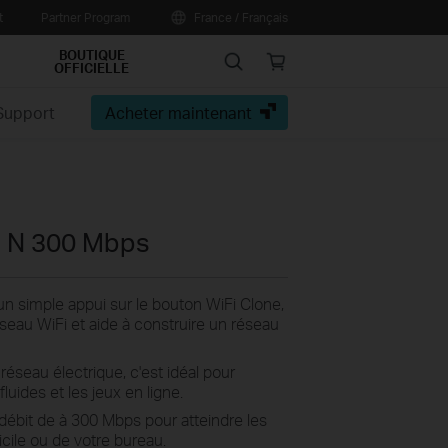
t
Partner Program
France / Français
BOUTIQUE
Search
Online
OFFICIELLE
store
Support
Acheter maintenant
i N 300 Mbps
un simple appui sur le bouton WiFi Clone,
réseau WiFi et aide à construire un réseau
éseau électrique, c'est idéal pour
luides et les jeux en ligne.
débit de à 300 Mbps pour atteindre les
cile ou de votre bureau.