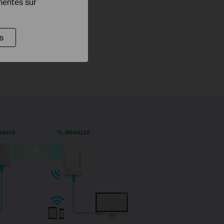
inentes sur
s