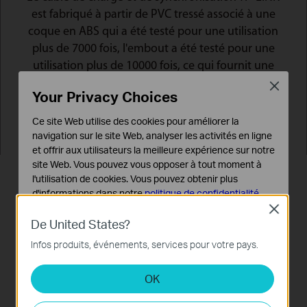
est fabriqué à partir de PVC tressé associé à une
coque en ABS qui a été testé pour une utilisation
plus de 7000 fois, l'embout a été testé pour une
utilisation plus de 10000 fois, ce qui fournit une
durabilité par rapport aux câbles sans certification
Close
Your Privacy Choices
d'Apple MFi.
Ce site Web utilise des cookies pour améliorer la
navigation sur le site Web, analyser les activités en ligne
et offrir aux utilisateurs la meilleure expérience sur notre
site Web. Vous pouvez vous opposer à tout moment à
l'utilisation de cookies. Vous pouvez obtenir plus
d'informations dans notre
politique de confidentialité
.
Close
Cookies basiques
De United States?
Ces cookies sont nécessaires au fonctionnement du
Infos produits, événements, services pour votre pays.
site Web et ne peuvent pas être désactivés dans vos
systèmes.
OK
Cookies d'analyse et marketing
Les cookies d'analyse nous permettent d'analyser vos