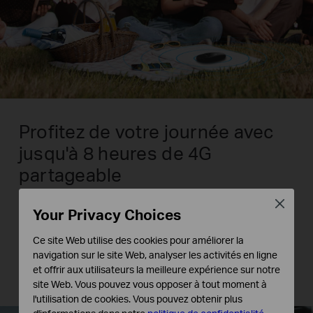
Profitez de votre journée avec
jusqu'à 8 heures de 4G
partageable
Close
Avec sa puissante batterie de 2000 mAh, le
Your Privacy Choices
M7000 peut fournir jusqu'à 8 heures de
Ce site Web utilise des cookies pour améliorer la
connectivité sans fil, ce qui en fait le
navigation sur le site Web, analyser les activités en ligne
compagnon idéal pour les voyages, les voyages
et offrir aux utilisateurs la meilleure expérience sur notre
d'affaires, les activités de plein air, etc.
site Web. Vous pouvez vous opposer à tout moment à
l'utilisation de cookies. Vous pouvez obtenir plus