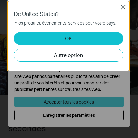
d'informations dans notre
politique de confidentialité
.
Close
Cookies basiques
De United States?
Ces cookies sont nécessaires au fonctionnement du
8
Infos produits, événements, services pour votre pays.
site Web et ne peuvent pas être désactivés dans vos
systèmes.
OK
Cookies d'analyse et marketing
Les cookies d'analyse nous permettent d'analyser vos
Autre option
activités sur notre site Web pour améliorer et ajuster les
heures
fonctionnalités de notre site Web.
Les cookies marketing peuvent être définis via notre
site Web par nos partenaires publicitaires afin de créer
*
L'autonomie de la batterie peut varier en fonction des conditions environnementales
un profil de vos intérêts et pour vous montrer des
publicités pertinentes sur d'autres sites Web.
Accepter tous les cookies
Obtenez votre réseau
Enregistrer les paramètres
opérationnel en quelques
secondes