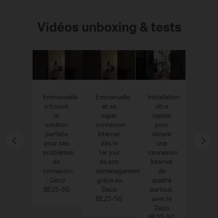
Vidéos unboxing & tests
cas a
Emmanuelle
Emmanuelle
Installation
Strea
isi le
a trouvé
et sa
ultra
gami
eco
la
super
rapide
télétr
25-5G
solution
connexion
pour
tout 
ur une
parfaite
Internet
obtenir
possi
nexion
pour ses
dès le
une
avec
ternet
problèmes
1er jour
connexion
De
et
de
de son
Internet
BE2
verture
connaxion
déménagement
de
5G. 
Fi au
: Deco
grâce au
qualité
beso
top
BE25-5G
Deco
partout,
d
BE25-5G
avec le
conne
Deco
ADSL/
BE25-5G