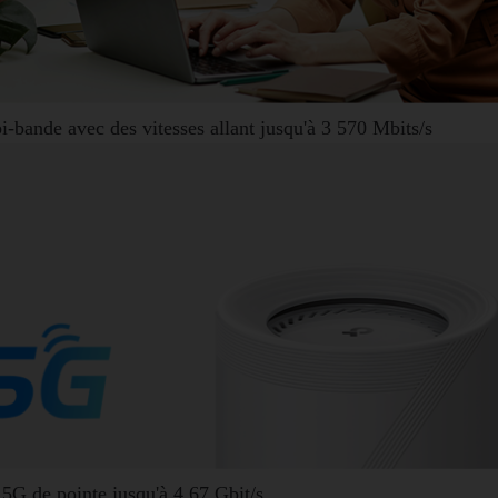
bi-bande
avec des vitesses allant jusqu'à 3 570 Mbits/s
 5G de pointe
jusqu'à 4,67 Gbit/s