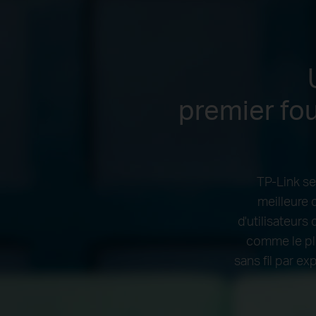
premier fo
TP-Link se
meilleure 
d'utilisateurs
comme le plu
sans fil par e