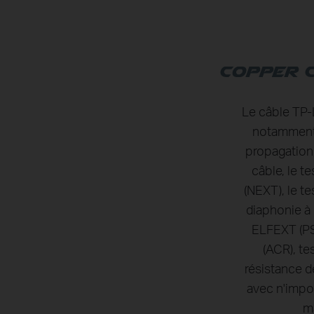
Le câble TP-
notamment l
propagation, 
câble, le t
(NEXT), le 
diaphonie à
ELFEXT (PS
(ACR), t
résistance d
avec n'impor
ma