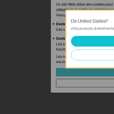
Ce site Web utilise des cookies pour a
utilisateurs la meilleure expérience
Vous pouvez obtenir plus d'informat
De United States?
Cookies basiques
Infos produits, événements,
Ces cookies sont nécessaires au fo
Cookies d'analyse et marketing
Les cookies d'analyse nous permetten
fonctionnalités de notre site Web.
Les cookies marketing peuvent être dé
vos intérêts et pour vous montrer de