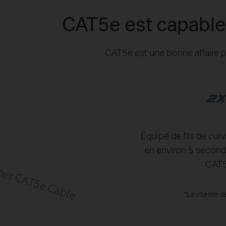
CAT5e est capable 
CAT5e est une bonne affaire po
Équipé de fils de cui
en environ 5 seconde
CAT5e
*La vitesse d