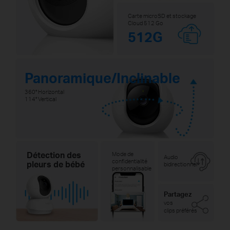
Carte microSD et stockage
Cloud 512 Go
512G
Panoramique/Inclinable
360° Horizontal
114° Vertical
Détection des
Mode de
Audio
confidentialité
pleurs de bébé
bidirectionnel
personnalisable
Partagez
vos
clips préférés