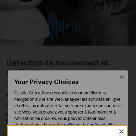
Détection de mouvement et
notifications
Close
Your Privacy Choices
Personnalisez vos zones d'activité
pour les alertes vitales
Ce site Web utilise des cookies pour améliorer la
navigation sur le site Web, analyser les activités en ligne
Contrôlez les alertes que vous recevez en créant
et offrir aux utilisateurs la meilleure expérience sur notre
plusieurs zones d'activité personnalisées autour
site Web. Vous pouvez vous opposer à tout moment à
l'utilisation de cookies. Vous pouvez obtenir plus
des zones importantes.
d'informations dans notre
politique de confidentialité
.
Close
Cookies basiques