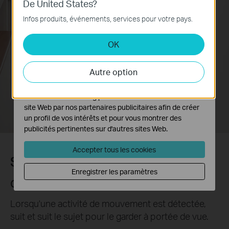
De United States?
Ces cookies sont nécessaires au fonctionnement du
Infos produits, événements, services pour votre pays.
site Web et ne peuvent pas être désactivés dans vos
systèmes.
Détection de
OK
mouvement
Cookies d'analyse et marketing
Les cookies d'analyse nous permettent d'analyser vos
Autre option
activités sur notre site Web pour améliorer et ajuster les
fonctionnalités de notre site Web.
Zones
d'activité
Les cookies marketing peuvent être définis via notre
personnalisables
site Web par nos partenaires publicitaires afin de créer
un profil de vos intérêts et pour vous montrer des
publicités pertinentes sur d'autres sites Web.
Accepter tous les cookies
Suivi précis des mouvements
Enregistrer les paramètres
Gardez un œil sur l'action
Lorsqu'une activité de mouvement est détectée,
suit et suit le sujet pour le garder à portée de vue.