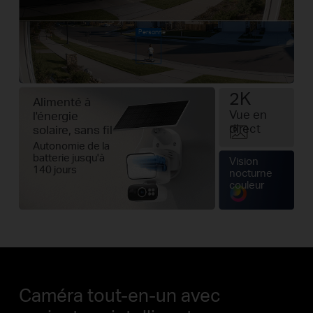
Personne
2K
Alimenté à
Vue en
l'énergie
direct
solaire, sans fil
Autonomie de la
batterie jusqu'à
Vision
140 jours
nocturne
couleur
Caméra tout-en-un avec