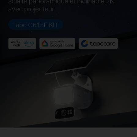
solaire panoramique et inclinable 2K
avec projecteur
Tapo C615F KIT