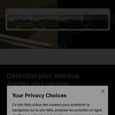
Détection plus étendue.
Alertes plus rapides.
Aucun mouvement manqué.
Close
Your Privacy Choices
Détecte les mouvements jusqu'à 18 mètres. Une
Ce site Web utilise des cookies pour améliorer la
portée accrue et une détection de mouvement
navigation sur le site Web, analyser les activités en ligne