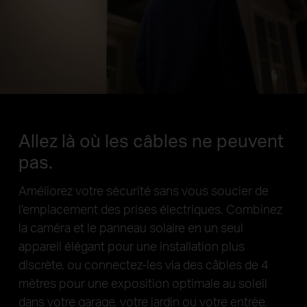
240° Horizontal 10°
Vertical
Suivi
automatique
Vue horizontale à 360°
Vue verticale à 130°
Le champ de vision de la caméra est supérieur à la plage de panoramique/inclinaison mécanique
Allez là où les câbles ne peuvent
pas.
Améliorez votre sécurité sans vous soucier de
l'emplacement des prises électriques. Combinez
la caméra et le panneau solaire en un seul
appareil élégant pour une installation plus
discrète, ou connectez-les via des câbles de 4
mètres pour une exposition optimale au soleil
dans votre garage, votre jardin ou votre entrée.