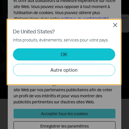
plus intelligente permettent des alertes plus
et offrir aux utilisateurs la meilleure expérience sur notre
site Web. Vous pouvez vous opposer à tout moment à
rapides et aucune activité manquée.
l'utilisation de cookies. Vous pouvez obtenir plus
d'informations dans notre
politique de confidentialité
.
maintenant
Détection de personnes
Close
"Tapo C615F KIT" : Personne détectée le 15/05 à
Cookies basiques
21h41.
De United States?
Ces cookies sont nécessaires au fonctionnement du
Infos produits, événements, services pour votre pays.
site Web et ne peuvent pas être désactivés dans vos
systèmes.
OK
Cookies d'analyse et marketing
Les cookies d'analyse nous permettent d'analyser vos
Autre option
activités sur notre site Web pour améliorer et ajuster les
fonctionnalités de notre site Web.
Les cookies marketing peuvent être définis via notre
site Web par nos partenaires publicitaires afin de créer
un profil de vos intérêts et pour vous montrer des
publicités pertinentes sur d'autres sites Web.
Accepter tous les cookies
Suivi à 360°
Enregistrer les paramètres