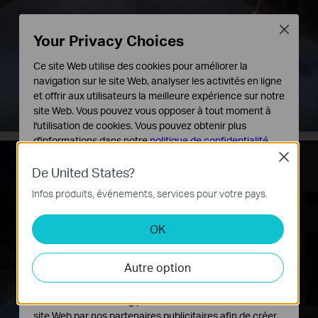
Close
Your Privacy Choices
Ce site Web utilise des cookies pour améliorer la
navigation sur le site Web, analyser les activités en ligne
et offrir aux utilisateurs la meilleure expérience sur notre
Tapo C720
site Web. Vous pouvez vous opposer à tout moment à
l'utilisation de cookies. Vous pouvez obtenir plus
d'informations dans notre
politique de confidentialité
.
Close
Cookies basiques
De United States?
Ces cookies sont nécessaires au fonctionnement du
Infos produits, événements, services pour votre pays.
site Web et ne peuvent pas être désactivés dans vos
systèmes.
OK
Cookies d'analyse et marketing
Les cookies d'analyse nous permettent d'analyser vos
Autre option
activités sur notre site Web pour améliorer et ajuster les
fonctionnalités de notre site Web.
Les cookies marketing peuvent être définis via notre
site Web par nos partenaires publicitaires afin de créer