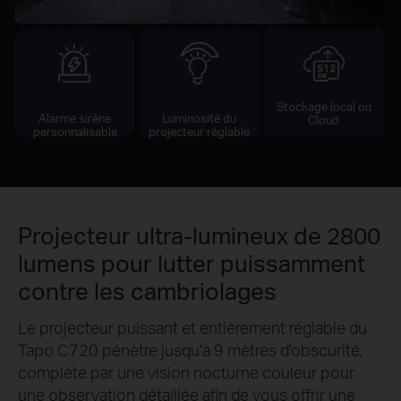
Stockage local ou
Alarme sirène
Luminosité du
Cloud
personnalisable
projecteur réglable
Projecteur ultra-lumineux de 2800
lumens pour lutter puissamment
contre les cambriolages
Le projecteur puissant et entièrement réglable du
Tapo C720 pénètre jusqu'à 9 mètres d'obscurité,
complété par une vision nocturne couleur pour
une observation détaillée afin de vous offrir une