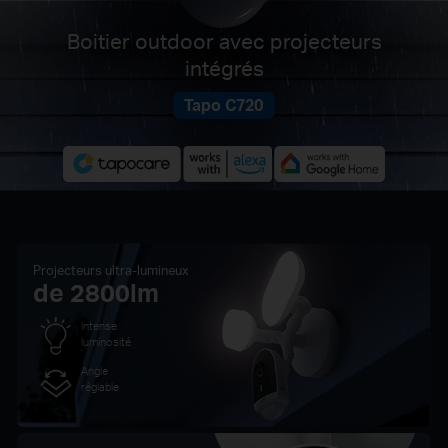
Boitier outdoor avec projecteurs
intégrés
Tapo C720
Projecteurs ultra-lumineux
de 2800lm
intense
luminosité
Angle
réglable