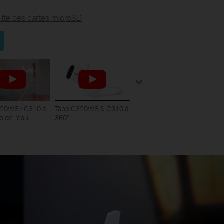
ilité des cartes microSD
320WS / C310 à
Tapo C320WS & C310 à
e de l'eau
360°