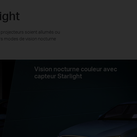
ight
 projecteurs soient allumés ou
eurs modes de vision nocturne
Vision nocturne couleur avec
capteur Starlight