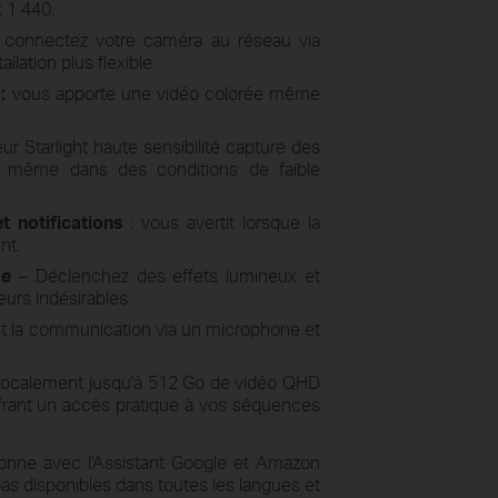
x 1 440.
 connectez votre caméra au réseau via
llation plus flexible.
:
vous apporte une vidéo colorée même
r Starlight haute sensibilité capture des
é même dans des conditions de faible
 notifications
: vous avertit lorsque la
nt.
se
– Déclenchez des effets lumineux et
eurs indésirables.
 la communication via un microphone et
 localement jusqu'à 512 Go de vidéo QHD
frant un accès pratique à vos séquences
onne avec l'Assistant Google et Amazon
 pas disponibles dans toutes les langues et