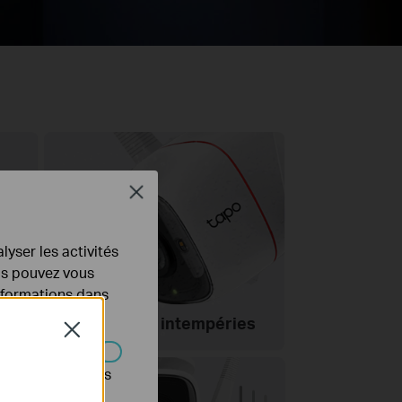
Close
cule
lyser les activités
ous pouvez vous
IP66
informations dans
résistant aux intempéries
Close
s être désactivés