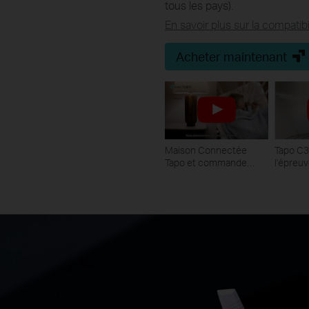
tous les pays).
En savoir plus sur la compatib
Acheter maintenant
Maison Connectée
Tapo C
Tapo et commande
l'épreuv
vocale Amazon Alexa