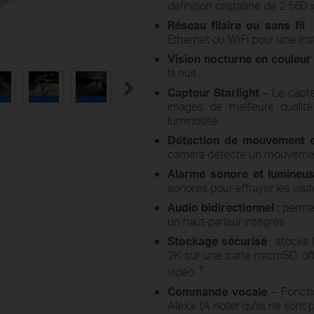
définition cristalline de 2 560 
Réseau filaire ou sans fil
:
Ethernet ou WiFi pour une insta
Vision nocturne en couleur 
la nuit.
Capteur Starlight
– Le capteu
images de meilleure qualit
luminosité.
Détection de mouvement et
caméra détecte un mouveme
Alarme sonore et lumineu
sonores pour effrayer les visit
Audio bidirectionnel :
permet
un haut-parleur intégrés.
Stockage sécurisé
: stocke
2K sur une carte microSD, of
†
vidéo.
Commande vocale
– Foncti
Alexa. (A noter qu'ils ne sont