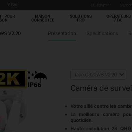
Où acheter
Suppor
FI POUR
MAISON
SOLUTIONS
OPÉRATEURS
ISON
CONNECTÉE
PRO
/ FAI
WS V2.20
Présentation
Spécifications
R
Tapo C320WS V2.20
Caméra de survei
Votre allié contre les camb
La meilleure caméra pour
quotidien.
Haute résolution 2K QHD