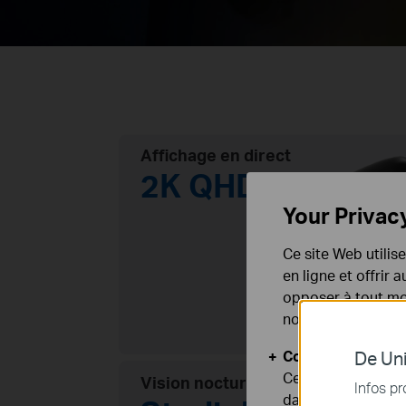
Affichage en direct
2K QHD
Your Privac
Ce site Web utilis
en ligne et offrir
opposer à tout mom
notre
politique de
Cookies basiques
De Uni
Ces cookies sont 
Vision nocturne couleur
Infos pr
dans vos systèmes