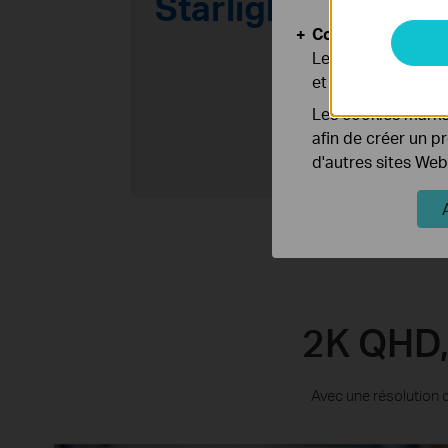
Starlight
Cookies d'analyse
Les cookies d'anal
et ajuster les fonc
Les cookies market
afin de créer un p
d'autres sites Web
2K QHD,
Avec une résolution d