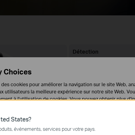
Détection
de
personne/véhi
y Choices
e des cookies pour améliorer la navigation sur le site Web, ana
 aux utilisateurs la meilleure expérience sur notre site Web. V
ent à l'utilisation de cookies. Vous pouvez obtenir plus d'
 confidentialité
.
ted States?
nécessaires au fonctionnement du site Web et ne peuvent pa
oduits, événements, services pour votre pays.
.