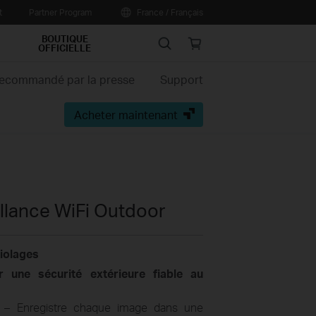
t
Partner Program
France / Français
BOUTIQUE
Search
Online
OFFICIELLE
store
ecommandé par la presse
Support
Acheter maintenant
llance WiFi Outdoor
riolages
 une sécurité extérieure fiable au
– Enregistre chaque image dans une