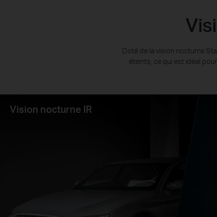
Vis
Doté de la vision nocturne St
éteints, ce qui est idéal po
Vision nocturne IR