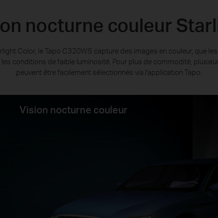
ion nocturne couleur Starl
arlight Color, le Tapo C320WS capture des images en couleur, que les
ur les conditions de faible luminosité. Pour plus de commodité, plusi
peuvent être facilement sélectionnés via l'application Tapo.
Vision nocturne couleur