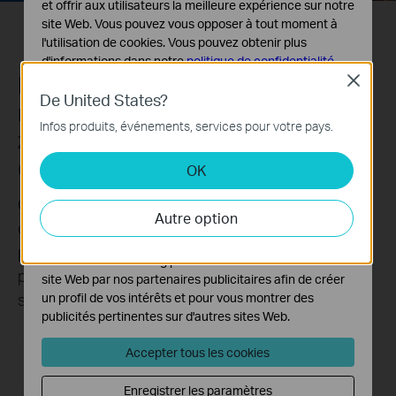
et offrir aux utilisateurs la meilleure expérience sur notre
site Web. Vous pouvez vous opposer à tout moment à
l'utilisation de cookies. Vous pouvez obtenir plus
d'informations dans notre
politique de confidentialité
.
Fonctions IA incluses :
Close
Cookies basiques
De United States?
notifications personnalisées,
Ces cookies sont nécessaires au fonctionnement du
Infos produits, événements, services pour votre pays.
site Web et ne peuvent pas être désactivés dans vos
zones de confidentialité et
systèmes.
d'activité
OK
Cookies d'analyse et marketing
Les cookies d'analyse nous permettent d'analyser vos
Capturez chaque instant sans compromettre votre
Autre option
activités sur notre site Web pour améliorer et ajuster les
confidentialité. La détection des pleurs des
fonctionnalités de notre site Web.
personnes et des bébés, ainsi que la
Les cookies marketing peuvent être définis via notre
personnalisation des zones d'intimité et d'activité
site Web par nos partenaires publicitaires afin de créer
sont incluses sans frais supplémentaires.
un profil de vos intérêts et pour vous montrer des
publicités pertinentes sur d'autres sites Web.
Accepter tous les cookies
Enregistrer les paramètres