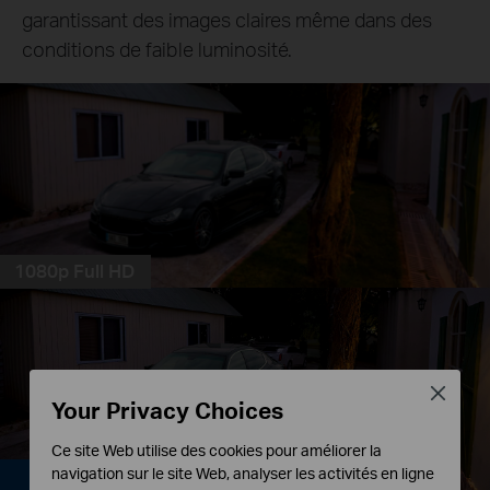
garantissant des images claires même dans des
conditions de faible luminosité.
1080p Full HD
Close
Your Privacy Choices
Ce site Web utilise des cookies pour améliorer la
navigation sur le site Web, analyser les activités en ligne
2K 3MP