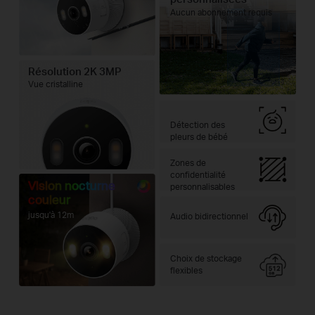
Aucun abonnement requis
Résolution 2K 3MP
Vue cristalline
Détection des
pleurs de bébé
Zones de
confidentialité
Vision nocturne
personnalisables
couleur
jusqu'à 12m
Audio bidirectionnel
Choix de stockage
flexibles