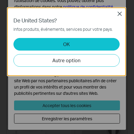
l'utilisation de cookies. Vous pouvez obtenir plus
d'informations dans notre
politique de confidentialité
.
Close
Cookies basiques
De United States?
Ces cookies sont nécessaires au fonctionnement du
Système de maillage
Infos produits, événements, services pour votre pays.
site Web et ne peuvent pas être désactivés dans vos
systèmes.
OK
Cookies d'analyse et marketing
Les cookies d'analyse nous permettent d'analyser vos
Autre option
activités sur notre site Web pour améliorer et ajuster les
fonctionnalités de notre site Web.
Les cookies marketing peuvent être définis via notre
site Web par nos partenaires publicitaires afin de créer
un profil de vos intérêts et pour vous montrer des
publicités pertinentes sur d'autres sites Web.
Accepter tous les cookies
Enregistrer les paramètres