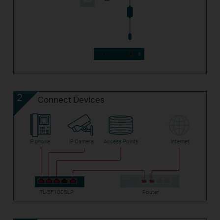
2
Connect Devices
IP phone
IP Camera
Access Points
Internet
TL-SF1005LP
Router