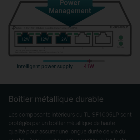
Power
Management
12W
12W
12W
Intelligent power supply
41W
Boîtier métallique durable
Les composants intérieurs du TL-SF1005LP sont
protégés par un boîtier métallique de haute
qualité pour assurer une longue durée de vie du
produit. Après avoir passé une série de tests de