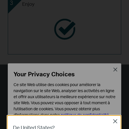
3
Enjoy
Idéal pour la surveillance IP -
Close
Your Privacy Choices
Transmissions jusqu'à 250 m
Ce site Web utilise des cookies pour améliorer la
Avec le mode étendu, la distance de transmission
navigation sur le site Web, analyser les activités en ligne
**
-
PoE atteint jusqu'à 250 m
parfait pour le
et offrir aux utilisateurs la meilleure expérience sur notre
déploiement de caméras IP dans de grandes
site Web. Vous pouvez vous opposer à tout moment à
l'utilisation de cookies. Vous pouvez obtenir plus
zones.
d'informations dans notre
politique de confidentialité
.
**
Close
La vitesse des ports en mode étendu descendra à 10 Mbps. La
Cookies basiques
De United States?
distance de transmission réelle peut varier en fonction de la