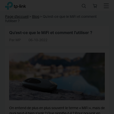
Click
Search
Online
Menu
TP-Link, Reliably Smart
to
store
skip
Page d'accueil
>
Blog
>
Qu’est-ce que le MiFi et comment
the
l'utiliser ?
navigation
bar
Qu’est-ce que le MiFi et comment l'utiliser ?
Par MP
06-10-2022
On entend de plus en plus souvent le terme « MiFi », mais de
quoi peut-il bien s’agir ? Que signifie-t-il ? Pour pouvoir en