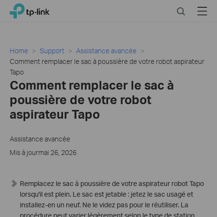
Click
Search
Menu
TP-Link, Reliably Smart
to
skip
the
navigation
Home
Support
Assistance avancée
bar
Comment remplacer le sac à poussière de votre robot aspirateur
Tapo
Comment remplacer le sac à
poussière de votre robot
aspirateur Tapo
Assistance avancée
Mis à jourmai 26, 2026
Remplacez le sac à poussière de votre aspirateur robot Tapo
lorsqu'il est plein. Le sac est jetable : jetez le sac usagé et
installez-en un neuf. Ne le videz pas pour le réutiliser. La
procédure peut varier légèrement selon le type de station