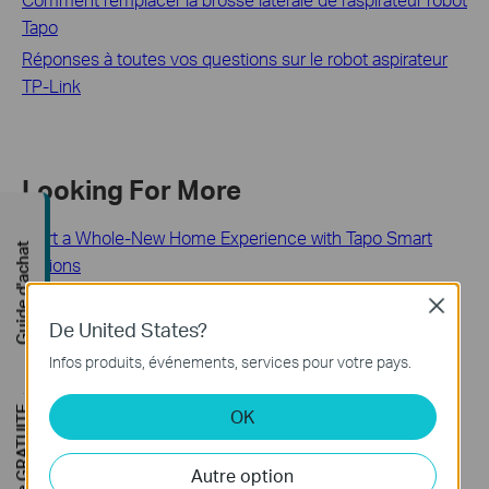
Tapo
Réponses à toutes vos questions sur le robot aspirateur
TP-Link
Looking For More
Start a Whole-New Home Experience with Tapo Smart
Guide d'achat
Actions
Use Siri to Control Your Tapo Smart Devices
Close
De United States?
Est-ce que ce FAQ a été utile ?
Infos produits, événements, services pour votre pays.
Vos commentaires nous aideront à améliorer ce site.
OK
Oui
Non
Autre option