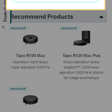
Étude de site GRATUITE
Recommend Products
-
NOUVEAUTÉ
NOUVEAUTÉ
Tapo RV30 Max
Tapo RV20 Max Plus
Aspirateur robot laveur
Robot aspirateur laveur
hyper aspiration 5300 Pa
MagSlim™ LiDAR avec
aspiration 5300 Pa et station
de vidage automatique
NOUVEAUTÉ