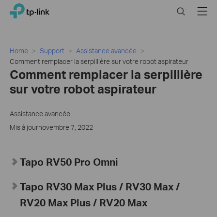
Click
Search
Menu
TP-Link, Reliably Smart
to
skip
the
navigation
Home
Support
Assistance avancée
bar
Comment remplacer la serpillière sur votre robot aspirateur
Comment remplacer la serpillière
sur votre robot aspirateur
Assistance avancée
Mis à journovembre 7, 2022
Tapo RV50 Pro Omni
Tapo RV30 Max Plus / RV30 Max /
RV20 Max Plus / RV20 Max