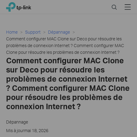
Click
Search
Menu
TP-Link, Reliably Smart
to
skip
the
navigation
Home
Support
Dépannage
bar
Comment configurer MAC Clone sur Deco pour résoudre les
problèmes de connexion Internet ? Comment configurer MAC
Clone pour résoudre les problèmes de connexion Internet ?
Comment configurer MAC Clone
sur Deco pour résoudre les
problèmes de connexion Internet
? Comment configurer MAC Clone
pour résoudre les problèmes de
connexion Internet ?
Dépannage
Mis à jourmai 18, 2026