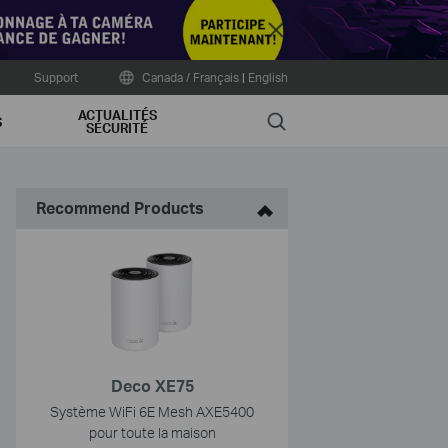
Close
Support
Canada / Français
|
English
ACTUALITÉS
Search
S
SÉCURITÉ
Recommend Products
Deco XE75
Système WiFi 6E Mesh AXE5400
pour toute la maison