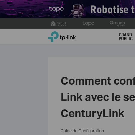
Click
to
TP-Link, Reliably Smart
skip
GRAND
PUBLIC
the
navigation
bar
Comment confi
Link avec le se
CenturyLink
Guide de Configuration