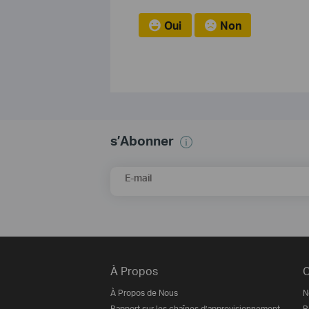
Oui
Non
s’Abonner
E-mail
À Propos
C
À Propos de Nous
N
Rapport sur les chaînes d’approvisionnement
R