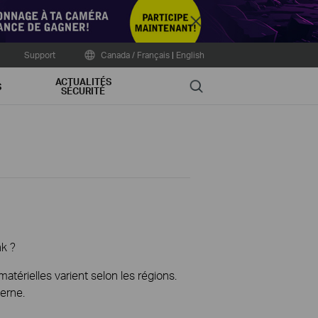
Close
Support
Canada / Français
|
English
ACTUALITÉS
Search
S
SÉCURITÉ
nk ?
térielles varient selon les régions.
erne.