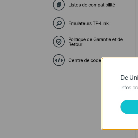
Listes de compatibilité
Émulateurs TP-Link
Politique de Garantie et de
Retour
Centre de code GPL
De Uni
Infos pr