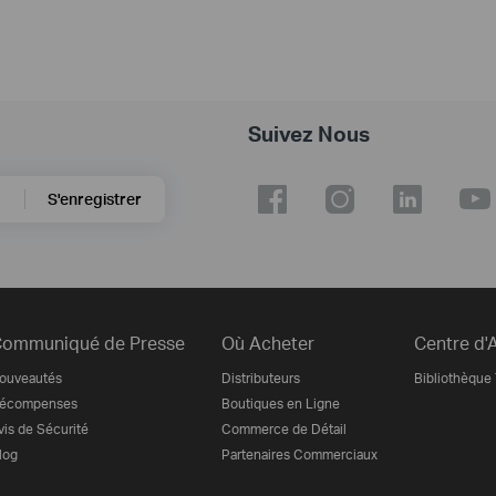
Suivez Nous
S'enregistrer
ommuniqué de Presse
Où Acheter
Centre d'
ouveautés
Distributeurs
Bibliothèque
écompenses
Boutiques en Ligne
vis de Sécurité
Commerce de Détail
log
Partenaires Commerciaux