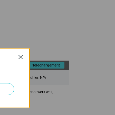
Close
Téléchargement
Taille du fichier:
N/A
plug-and-play or cannot work well,