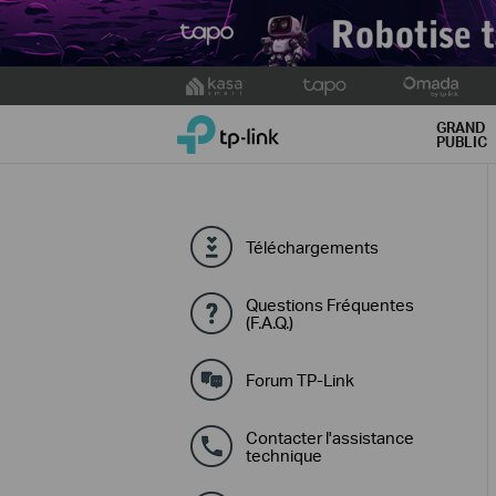
Click
to
TP-Link, Reliably Smart
skip
GRAND
PUBLIC
the
navigation
bar
Téléchargements
Questions Fréquentes
(F.A.Q.)
Forum TP-Link
Contacter l'assistance
technique