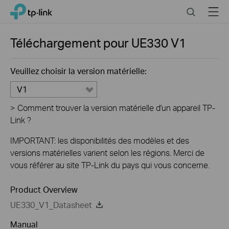
Close
Click
Search
Menu
TP-Link, Reliably Smart
to
skip
the
Téléchargement pour
UE330
V1
navigation
bar
Veuillez choisir la version matérielle:
V1
>
Comment trouver la version matérielle d'un appareil TP-
Link ?
IMPORTANT: les disponibilités des modèles et des
versions matérielles varient selon les régions. Merci de
vous référer au site TP-Link du pays qui vous concerne.
Product Overview
UE330_V1_Datasheet
Manual