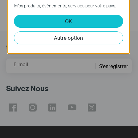
If you have further questions, please
contact us
Infos produits, événements, services pour votre pays.
OK
Autre option
s’Abonner
E-mail
S'enregistrer
Suivez Nous