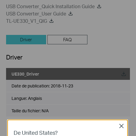
USB Converter_Quick Installation Guide
USB Converter_User Guide
TL-UE330_V1_QIG
Driver
FAQ
Driver
UE330_Driver
Date de publication:
2018-11-23
Langue:
Anglais
Taille du fichier:
N/A
Generally, UE330 supports plug-and-play. If your product is
Close
not plug-and-play or cannot work well, please update the
De United States?
latest version of the driver.