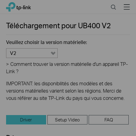
Close
Click
Search
Menu
TP-Link, Reliably Smart
to
skip
the
Téléchargement pour
UB400
V2
navigation
bar
Veuillez choisir la version matérielle:
V2
>
Comment trouver la version matérielle d'un appareil TP-
Link ?
IMPORTANT: les disponibilités des modèles et des
versions matérielles varient selon les régions. Merci de
vous référer au site TP-Link du pays qui vous concerne.
Driver
Setup Video
FAQ