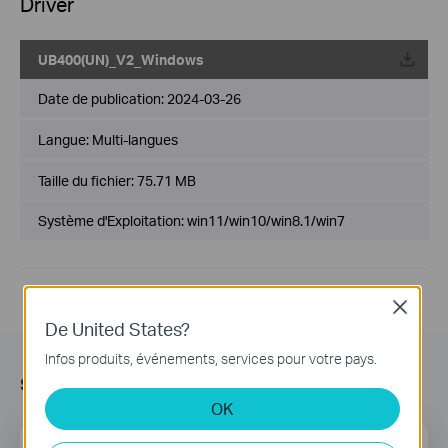
Driver
UB400(UN)_V2_Windows
Date de publication:
2024-03-26
Langue:
Multi-langues
Taille du fichier:
75.71 MB
Système d'Exploitation: win11/win10/win8.1/win7
Close
De United States?
Infos produits, événements, services pour votre pays.
s’Abonner
OK
E-mail
S'enregistrer