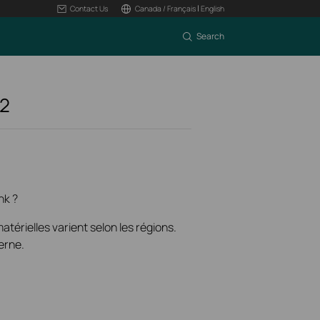
|
Contact Us
Canada / Français
English
Search
2
nk ?
térielles varient selon les régions.
erne.