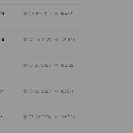
ter
10-06-2020
164329
views
eur
03-05-2020
126949
views
10-06-2020
192102
views
un
10-06-2020
189571
views
et
07-29-2024
146684
views