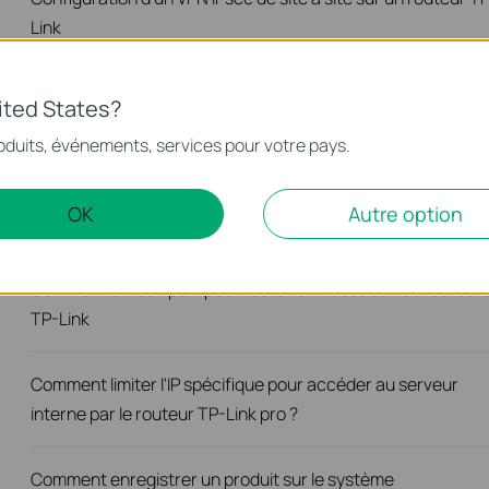
Link
Comment définir la limite de session sur le routeur TP-Link?
ited States?
oduits, événements, services pour votre pays.
Comment configurer le filtrage MAC sur le routeur TP-Link
OK
Autre option
Comment ouvrir les ports sur mon routeur TP-Link
Comment utiliser Iperf pour tester la vitesse sur les routeur
TP-Link
Comment limiter l'IP spécifique pour accéder au serveur
interne par le routeur TP-Link pro ?
Comment enregistrer un produit sur le système