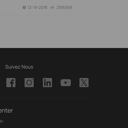
12-19-2018
2156906
views
Suivez Nous
enter
ds