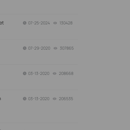
et
07-25-2024
130428
views
07-29-2020
307865
views
03-13-2020
208668
views
n
03-13-2020
206535
views