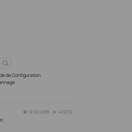
de de Configuration
annage
12-20-2018
472722
views
ec