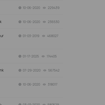
10-06-2020
229439
views
k
10-06-2020
236530
views
eur
01-03-2019
468027
views
01-17-2025
174405
views
ink
07-29-2020
567542
views
10-06-2020
318017
views
P-
03-13-2020
580529
views