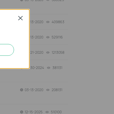
Close
03-13-2020
409863
views
03-13-2020
529116
views
08-21-2020
1213058
views
s
04-30-2024
381131
views
03-13-2020
208131
views
12-15-2025
510100
views