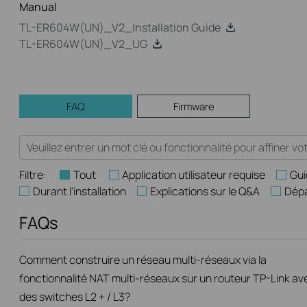
Manual
TL-ER604W(UN)_V2_Installation Guide
TL-ER604W(UN)_V2_UG
FAQ
Firmware
Filtre:
Tout
Application utilisateur requise
Gui
Durant l'installation
Explications sur le Q&A
Dép
FAQs
Comment construire un réseau multi-réseaux via la
fonctionnalité NAT multi-réseaux sur un routeur TP-Link av
des switches L2 + / L3?