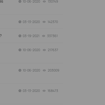
és
10-06-2020
130749
views
03-13-2020
142370
views
?
03-19-2021
337361
views
10-06-2020
217637
views
10-06-2020
203009
views
03-13-2020
168473
views