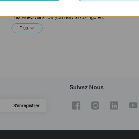
How to configure the wireless router
How to 
mode for TP Link DSL modem router
Point?
This video will show you how to configure the wireless router mode for a TP-Link DSL modem router. For more information, visit www.tp-link.com/support
Plus
Suivez Nous
S'enregistrer