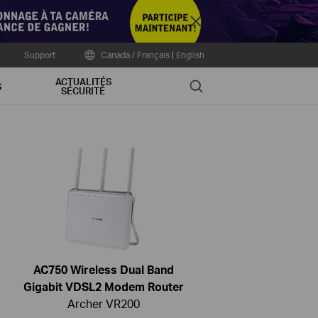
Close
Support
Canada / Français
|
English
ACTUALITÉS
Search
S
SÉCURITÉ
AC750 Wireless Dual Band
Gigabit VDSL2 Modem Router
Archer VR200