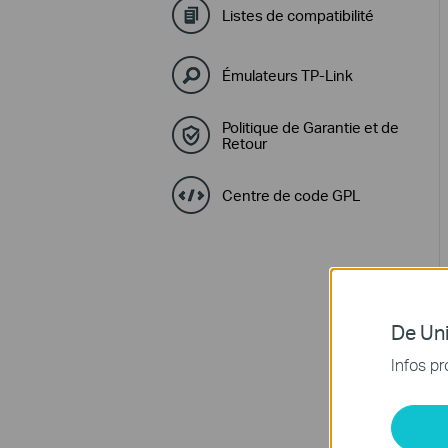
Listes de compatibilité
Émulateurs TP-Link
Politique de Garantie et de
Retour
Centre de code GPL
De Uni
Infos pr