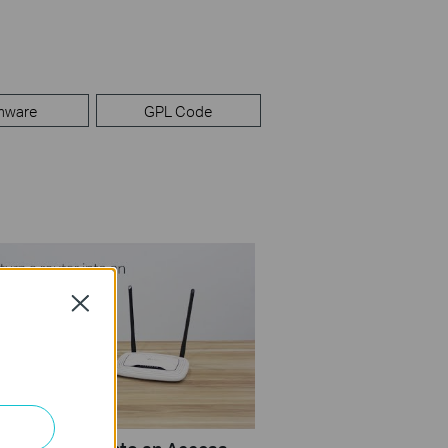
mware
GPL Code
Close