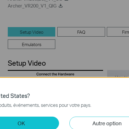
Archer_VR200_V1_QIG
Setup Video
FAQ
Fir
Emulators
Setup Video
ted States?
oduits, événements, services pour votre pays.
OK
Autre option