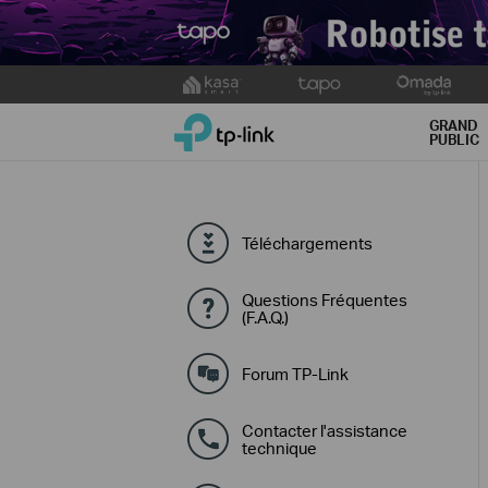
Click
to
TP-Link, Reliably Smart
skip
GRAND
PUBLIC
the
navigation
bar
Téléchargements
Questions Fréquentes
(F.A.Q.)
Forum TP-Link
Contacter l'assistance
technique