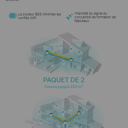
Intensité du signal du
La couleur BSS minimise les
concentré de formation de
conflits WiFi
faisceaux
Jeux vidéo
Navigation sur le Web
Diffusion en 8K
Connexions pour plus de
150
appareils
Diffusion depuis
Téléphones et
des caméras IP
tablettes
PAQUET DE 2
Diffusion en 4K
Diffusion en 1080p
2
Couvre jusqu'à 250 m
Téléchargement
Appareils
à haut débit
domotiques