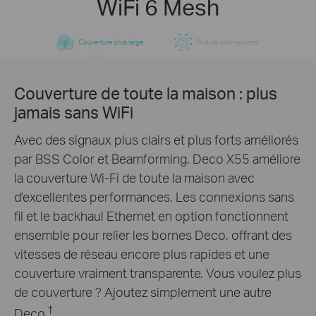
WiFi 6 Mesh
Couverture plus large
Plus de connexions
Couverture de toute la maison : plus
Conçu pour
jamais sans WiFi
davantage d'appareils
Avec des signaux plus clairs et plus forts améliorés
par BSS Color et Beamforming, Deco X55 améliore
Les produits Deco visent à améliorer
la couverture Wi-Fi de toute la maison avec
considérablement la capacité et l'efficacité dans les
d'excellentes performances. Les connexions sans
environnements à forte densité de trafic. Quel que
fil et le backhaul Ethernet en option fonctionnent
soit le nombre d'écrans ou d'appareils allumés
ensemble pour relier les bornes Deco, offrant des
simultanément, chacun peut profiter d'un réseau
vitesses de réseau encore plus rapides et une
plus efficace qui se charge plus rapidement sans
couverture vraiment transparente. Vous voulez plus
†
nuire aux performances.
de couverture ? Ajoutez simplement une autre
†
Deco.