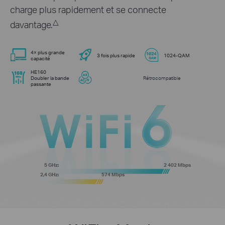
charge plus rapidement et se connecte
△
davantage.
4× plus grande
3 fois plus rapide
1024-QAM
capacité
HE160
Doubler la bande
Rétrocompatible
passante
5 GHz:
2 402 Mbps
2,4 GHz:
574 Mbps