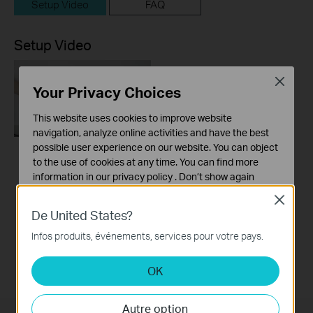
Setup Video
FAQ
Setup Video
Close
Your Privacy Choices
This website uses cookies to improve website
navigation, analyze online activities and have the best
possible user experience on our website. You can object
to the use of cookies at any time. You can find more
How to Replace the
information in our
privacy policy
.
Don’t show again
Dust Bag: Tapo
RVA202
Close
Cookies basiques
De United States?
Ces cookies sont nécessaires au fonctionnement du
site Web et ne peuvent pas être désactivés dans vos
Infos produits, événements, services pour votre pays.
systèmes.
OK
Cookies d'analyse et marketing
Les cookies d'analyse nous permettent d'analyser vos
activités sur notre site Web pour améliorer et ajuster les
Autre option