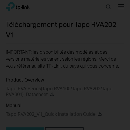
Click
Search
Menu
TP-Link, Reliably Smart
to
skip
the
Téléchargement pour
Tapo RVA202
navigation
V1
bar
IMPORTANT: les disponibilités des modèles et des
versions matérielles varient selon les régions. Merci de
vous référer au site TP-Link du pays qui vous concerne.
Product Overview
Tapo RVA Series(Tapo RVA105/Tapo RVA202/Tapo
RVA301)_Datasheet
Manual
Tapo RVA202_V1_Quick Installation Guide