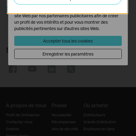
fonctionnalités de notre site Web.
Subscription
Les cookies marketing peuvent être définis via notre
site Web par nos partenaires publicitaires afin de créer
un profil de vos intérêts et pour vous montrer des
E-mail
S'enregistrer
publicités pertinentes sur d'autres sites Web.
Accepter tous les cookies
Suivez nous
Enregistrer les paramètres
A propos de nous
Presse
Où acheter
Profil de l'entreprise
Nouveautés
Distributeurs
Contactez nous
Récompenses
Grande Distribution
Emplois
Avis de sécurité
Boutiques en ligne
Privacy Policy