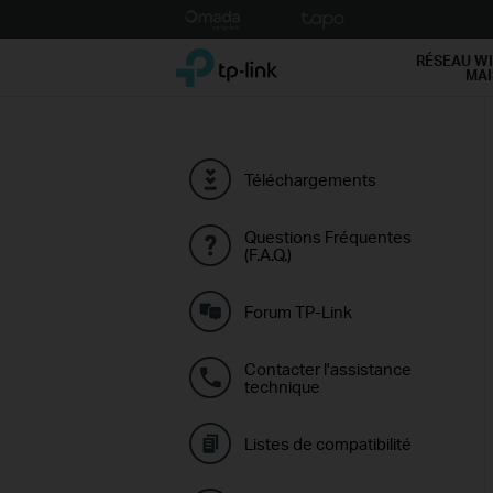
Click
to
TP-Link, Reliably Smart
skip
RÉSEAU WI
MA
the
navigation
bar
Téléchargements
Questions Fréquentes
(F.A.Q.)
Forum TP-Link
Contacter l'assistance
technique
Listes de compatibilité