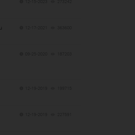
12-15-2023
273242
views
u
12-17-2021
363600
views
09-25-2020
187203
views
12-19-2019
199715
views
12-19-2019
227591
views