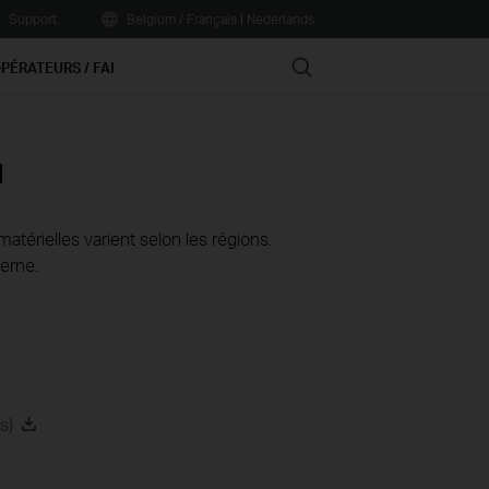
Support
Belgium / Français
|
Nederlands
Search
PÉRATEURS / FAI
1
térielles varient selon les régions.
erne.
s)