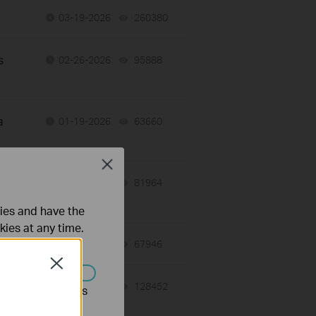
03-19-2026
260380
views
s
02-26-2026
95888
views
a
01-19-2026
63660
views
Close
01-19-2026
81964
views
ties and have the
kies at any time.
12-20-2024
67946
views
Close
08-21-2025
128452
views
s être désactivés