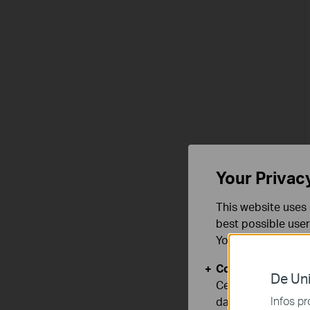
Your Privac
This website uses 
best possible user
You can find more
Cookies basiques
De Uni
Ces cookies sont 
Infos pr
dans vos systèmes