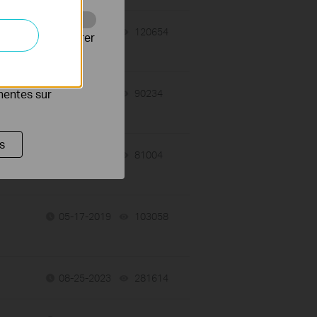
06-03-2019
120654
views
Web pour améliorer
es publicitaires
inentes sur
11-17-2023
90234
views
s
-
05-16-2025
81004
views
05-17-2019
103058
views
08-25-2023
281614
views