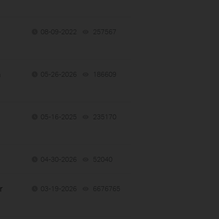
08-09-2022
257567
views
a
05-26-2026
186609
views
05-16-2025
235170
views
04-30-2026
52040
views
r
03-19-2026
6676765
views