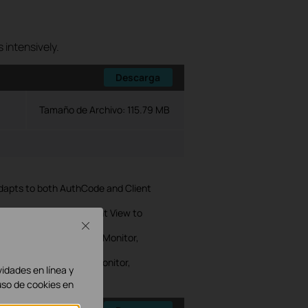
 intensively.
Descarga
Tamaño de Archivo:
115.79 MB
adapts to both AuthCode and Client
Client Admin, and Client View to
Close
ions.
ture, L3 Feature, Log, Monitor,
ture, L3 Feature, Log, Monitor,
vidades en línea y
uso de cookies en