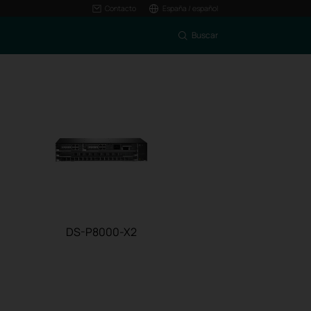
Contacto
España / español
Buscar
DS-P8000-X2