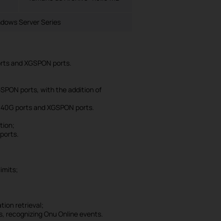
dows Server Series
orts and XGSPON ports.
;
PON ports, with the addition of
th 40G ports and XGSPON ports.
tion;
ports.
limits;
ion retrieval;
, recognizing Onu Online events.