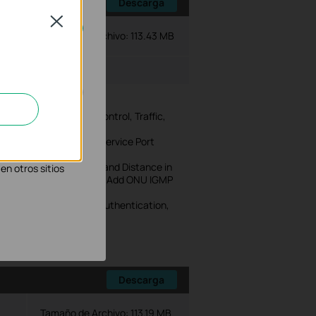
Descarga
Close
Tamaño de Archivo:
113.43 MB
rse en tu sistema.
dows Server Series
dress, QOS BandWidthControl, Traffic,
in de mejorar y
 Proxy function; Add Service Port
os socios
, Deactivate Reason, and Distance in
en otros sitios
Remote Access function; Add ONU IGMP
 ONU devices.
istration for Autofind, Authentication,
ne event record.
Descarga
Tamaño de Archivo:
113.19 MB