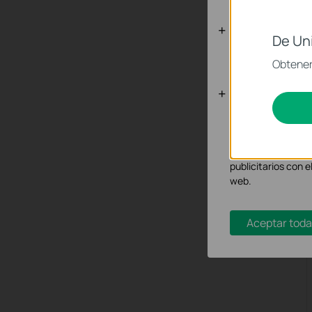
Cookies Bás
De Un
Estas cookies son 
Obtener 
Cookies de A
Las cookies de anál
adaptar la funcion
Las cookies de mar
publicitarios con e
web.
Aceptar toda