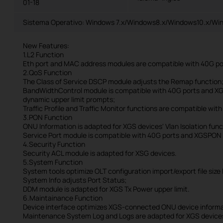
01-18
Sistema Operativo: Windows 7.x/Windows8.x/Windows10.x/Win
New Features:
1.L2 Function
Eth port and MAC address modules are compatible with 40G p
2.QoS Function
The Class of Service DSCP module adjusts the Remap function
BandWidthControl module is compatible with 40G ports and XGS
dynamic upper limit prompts;
Traffic Profile and Traffic Monitor functions are compatible wi
3.PON Function
ONU Information is adapted for XGS devices' Vlan Isolation func
Service Port module is compatible with 40G ports and XGSPON 
4.Security Function
Security ACL module is adapted for XSG devices.
5.System Function
System tools optimize OLT configuration import/export file size 
System Info adjusts Port Status;
DDM module is adapted for XGS Tx Power upper limit.
6.Maintainance Function
Device interface optimizes XGS-connected ONU device informat
Maintenance System Log and Logs are adapted for XGS devices