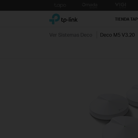
Click
to
TP-Link, Reliably Smart
skip
TIENDA TA
the
navigation
Ver Sistemas Deco
Deco M5 V3.20
bar