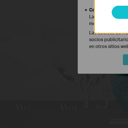
Cookies de Anális
Las cookies de aná
mejorar y adaptar 
Las cookies de ma
socios publicitari
en otros sitios we