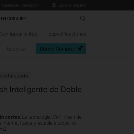
rograma de Fidelización
España / español
Search
TELCOS & ISP
Configurar & App
Especificaciones
Soporte
Dónde Comprar
scatalogado
sh Inteligente de Doble
in cortes
. La tecnología Wi-Fi Mesh de
 internet fuerte y estable a todos los
0m2.