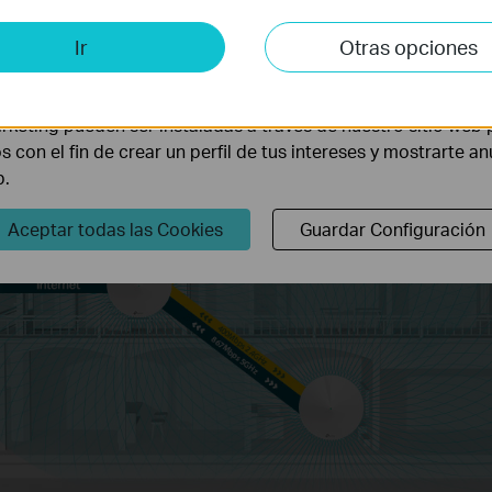
is y de Marketing
Ir
Otras opciones
lisis nos permiten analizar tus actividades en nuestro sitio w
la funcionalidad del mismo.
rketing pueden ser instaladas a través de nuestro sitio web 
os con el fin de crear un perfil de tus intereses y mostrarte a
b.
Aceptar todas las Cookies
Guardar Configuración