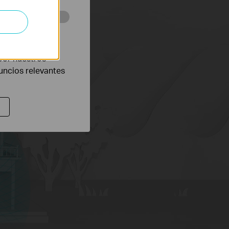
eb con el fin de
por nuestros
nuncios relevantes