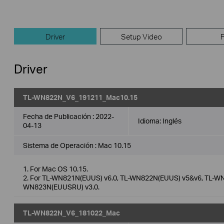
Driver
Setup Video
Driver
TL-WN822N_V6_191211_Mac10.15
Fecha de Publicación :
2022-
Idioma:
Inglés
04-13
Sistema de Operación : Mac 10.15
1. For Mac OS 10.15.
2. For TL-WN821N(EUUS) v6.0, TL-WN822N(EUUS) v5&v6, TL-WN
WN823N(EUUSRU) v3.0.
TL-WN822N_V6_181022_Mac