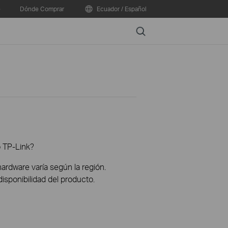
e
Dónde Comprar
Ecuador / Español
Search
o TP-Link?
hardware varía según la región.
disponibilidad del producto.