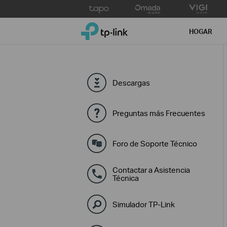
Click
to
TP-Link, Reliably Smart
skip
HOGAR
the
navigation
bar
Descargas
Preguntas más Frecuentes
Foro de Soporte Técnico
Contactar a Asistencia
Técnica
Simulador TP-Link