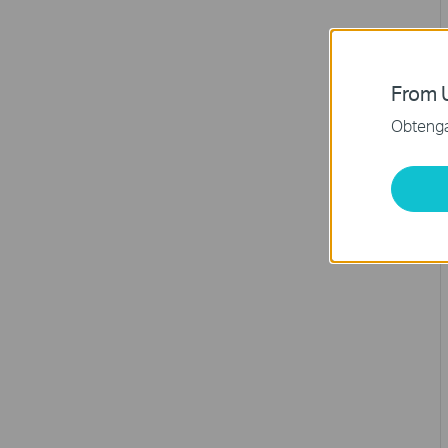
From U
Obtenga 