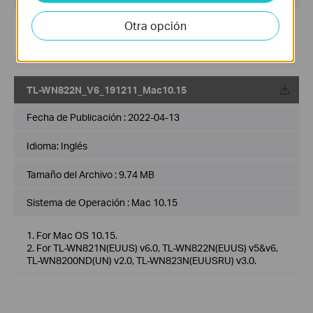
Otra opción
Release Note:
1. For TL-WN822N 5.0&6.0.
2. For Mac 10.14.
TL-WN822N_V6_191211_Mac10.15
Fecha de Publicación :
2022-04-13
Idioma:
Inglés
Tamaño del Archivo :
9.74 MB
Sistema de Operación : Mac 10.15
1. For Mac OS 10.15.
2. For TL-WN821N(EUUS) v6.0, TL-WN822N(EUUS) v5&v6,
TL-WN8200ND(UN) v2.0, TL-WN823N(EUUSRU) v3.0.