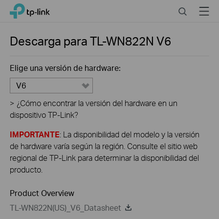
Click
Search
Menu
TP-Link, Reliably Smart
to
skip
the
Descarga para
TL-WN822N
V6
navigation
bar
Elige una versión de hardware:
V6
>
¿Cómo encontrar la versión del hardware en un
dispositivo TP-Link?
IMPORTANTE
: La disponibilidad del modelo y la versión
de hardware varía según la región. Consulte el sitio web
regional de TP-Link para determinar la disponibilidad del
producto.
Product Overview
TL-WN822N(US)_V6_Datasheet