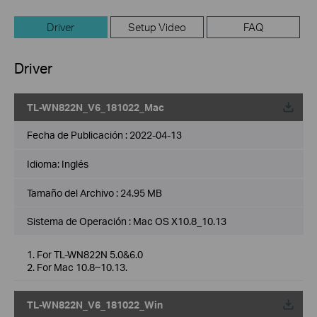
Driver
Setup Video
FAQ
Driver
TL-WN822N_V6_181022_Mac
Fecha de Publicación :
2022-04-13
Idioma:
Inglés
Tamaño del Archivo :
24.95 MB
Sistema de Operación : Mac OS X10.8_10.13
1. For TL-WN822N 5.0&6.0
2. For Mac 10.8~10.13.
TL-WN822N_V6_181022_Win