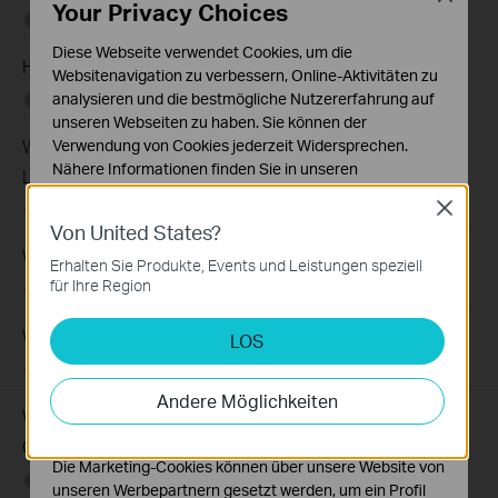
Your Privacy Choices
06-24-2026
129875
views
Diese Webseite verwendet Cookies, um die
How to Troubleshoot No Internet Issue on Omada Switch
Websitenavigation zu verbessern, Online-Aktivitäten zu
analysieren und die bestmögliche Nutzererfahrung auf
06-24-2026
184176
views
unseren Webseiten zu haben. Sie können der
Wie registriere ich ein TP-Link-Produkt mit meiner TP-
Verwendung von Cookies jederzeit Widersprechen.
Nähere Informationen finden Sie in unseren
Link-ID?
Datenschutzhinweisen
.
Close
09-25-2023
510100
views
Von United States?
Notwendige Cookies
Wie finde ich die Seriennummer auf TP-Link-Geräten?
Diese Cookies sind zur Funktion der Website
Erhalten Sie Produkte, Events und Leistungen speziell
erforderlich und können in Ihren Systemen nicht
für Ihre Region
12-04-2019
489173
views
deaktiviert werden.
Wie finde ich die Modellnummer meines TP-Link Geräts?
LOS
Analyse- und Marketing-Cookies
Analyse-Cookies ermöglichen es uns, Ihre Aktivitäten
10-04-2018
7625175
views
auf unserer Website zu analysieren, um die
Andere Möglichkeiten
Funktionsweise unserer Website zu verbessern und
Wie finde ich die Hardware Version auf einem TP-Link
anzupassen.
Gerät?
Die Marketing-Cookies können über unsere Website von
09-26-2016
25765498
views
unseren Werbepartnern gesetzt werden, um ein Profil