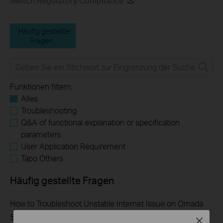
Switch Regulatory Compliance
Häufig gestellte
Fragen
Funktionen filtern:
Alles
Troubleshooting
Q&A of functional explanation or specification
parameters
User Application Requirement
Tapo Others
Häufig gestellte Fragen
How to Troubleshoot Unstable Internet Issue on Omada
Switch
Close