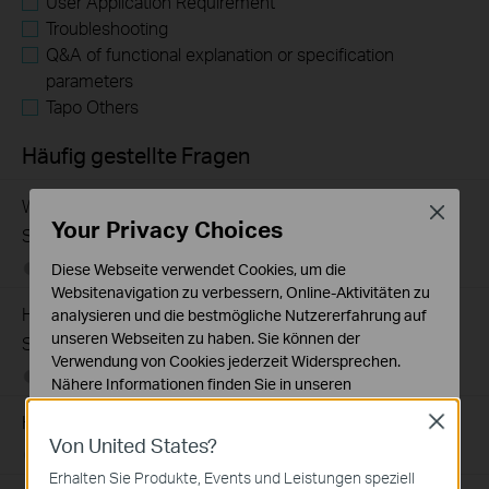
User Application Requirement
Troubleshooting
Q&A of functional explanation or specification
parameters
Tapo Others
Häufig gestellte Fragen
What Are the Differences in Features and Application
Close
Your Privacy Choices
Scenarios Among Various Series Switches
Diese Webseite verwendet Cookies, um die
07-31-2026
407202
views
Websitenavigation zu verbessern, Online-Aktivitäten zu
How to Troubleshoot Unstable Internet Issue on Omada
analysieren und die bestmögliche Nutzererfahrung auf
unseren Webseiten zu haben. Sie können der
Switch
Verwendung von Cookies jederzeit Widersprechen.
06-24-2026
129875
views
Nähere Informationen finden Sie in unseren
Datenschutzhinweisen
.
How to Troubleshoot No Internet Issue on Omada Switch
Close
Von United States?
Notwendige Cookies
06-24-2026
184176
views
Diese Cookies sind zur Funktion der Website
Erhalten Sie Produkte, Events und Leistungen speziell