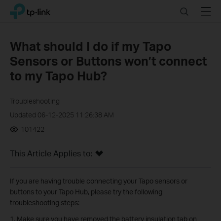
Click
Search
Menu
TP-Link, Reliably Smart
to
skip
the
What should I do if my Tapo
navigation
Sensors or Buttons won’t connect
bar
to my Tapo Hub?
Troubleshooting
Updated 06-12-2025 11:26:38 AM
101422
This Article Applies to:
If you are having trouble connecting your Tapo sensors or
buttons to your Tapo Hub, please try the following
troubleshooting steps:
1. Make sure you have removed the battery insulation tab on