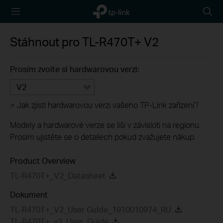
TP-Link,
Searc
Reliably
icon
Smart
Stáhnout pro
TL-R470T+
V2
Prosím zvolte si hardwarovou verzi:
V2
>
Jak zjisti hardwarovou verzi vašeho TP-Link zařízení?
Modely a hardwarové verze se liší v závisloti na regionu.
Prosím ujistěte se o detailech pokud zvažujete nákup.
Product Overview
TL-R470T+_V2_Datasheet
Dokument
TL-R470T+_V2_User Guide_1910010974_RU
TL-R470T+_v2_User_Guide