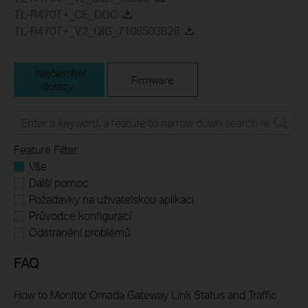
TL-R470T+_CE_DOC
TL-R470T+_V2_QIG_7106503826
Nejčastější
Firmware
dotazy
Feature Filter:
Vše
Další pomoc
Požadavky na uživatelskou aplikaci
Průvodce konfigurací
Odstranění problémů
FAQ
How to Monitor Omada Gateway Link Status and Traffic