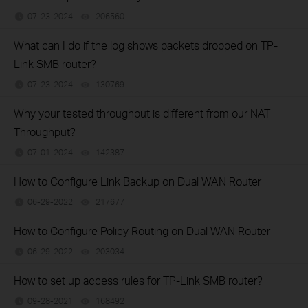
07-23-2024
206560
views
What can I do if the log shows packets dropped on TP-
Link SMB router?
07-23-2024
130769
views
Why your tested throughput is different from our NAT
Throughput?
07-01-2024
142387
views
How to Configure Link Backup on Dual WAN Router
06-29-2022
217677
views
How to Configure Policy Routing on Dual WAN Router
06-29-2022
203034
views
How to set up access rules for TP-Link SMB router?
09-28-2021
168492
views