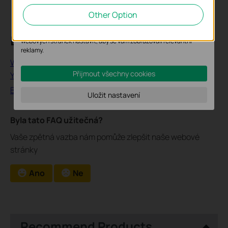
Soubory cookie pro nám umožňují analyzovat vaše aktivity na
našich webových stránkách za účelem zlepšení a přizpůsobení
Other Option
jejich funkčnosti.
Marketingové soubory cookie mohou prostřednictvím našich
Looking For More
webových stránek nastavit, aby se vám zobrazovali relevantní
reklamy.
What You Should Consider When Choosing Switches for
Přijmout všechny cookies
Your Surveillance System?
Best Mesh WiFi Systems of TP-Link in 2020
Uložit nastavení
Byla tato FAQ užitečná?
Vaše zpětná vazba nám pomůže zlepšit naše webové
stránky
Ano
Ne
Recommend Products