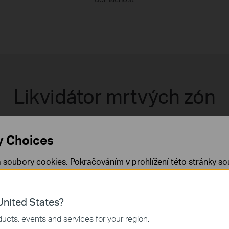
Likvidátor mrtvých zón
i-Fi pokrytí
– zbavte se slabého signálu a neustálého hledání stabiln
Snadné rozšíření pokrytí
– jednoduše přidejte další jednotku Deco.
y Choices
 soubory cookies. Pokračováním v prohlížení této stránky sou
 cookies.
Již nezobrazovat
Zjistit více
.
nited States?
 nezbytné pro fungování webových stránek a nelze je ve vaši
ucts, events and services for your region.