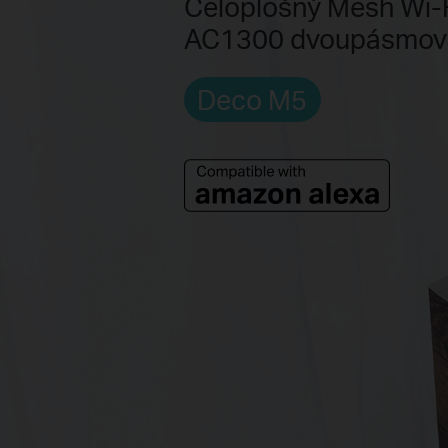
Celoplošný Mesh Wi-
AC1300 dvoupásmová
Deco M5