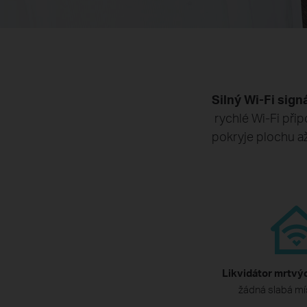
Silný Wi-Fi sign
rychlé Wi-Fi při
pokryje plochu až
Likvidátor mrtvý
žádná slabá mí