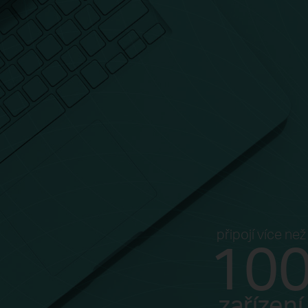
připojí více než
10
zařízení