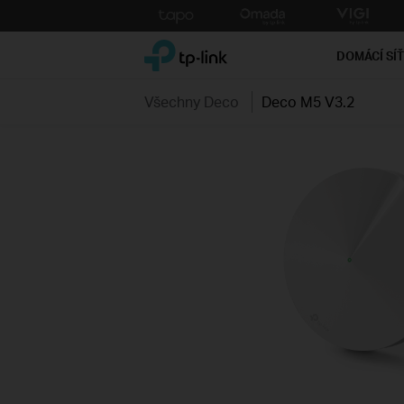
Click
to
TP-Link, Reliably Smart
skip
DOMÁCÍ SÍ
the
navigation
Všechny Deco
Deco M5 V3.2
bar