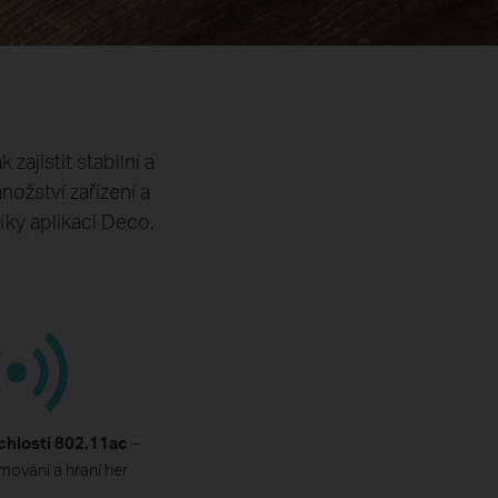
zajistit stabilní a
ožství zařízení a
íky aplikaci Deco,
chlosti 802.11ac
–
mování a hraní her