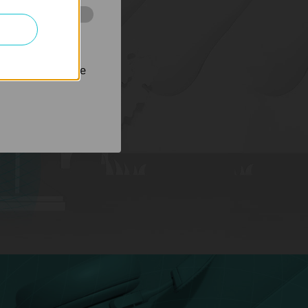
 stránkách za
nastavit, aby se