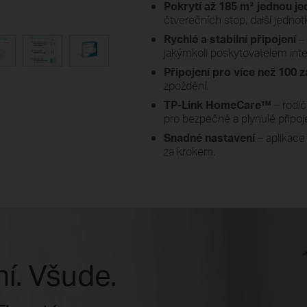
Pokrytí až 185 m² jednou j
čtverečních stop, další jednotk
Rychlé a stabilní připojení
– 
jakýmkoli poskytovatelem in
Připojení pro více než 100 z
zpoždění.
TP-Link HomeCare™
– rodič
pro bezpečné a plynulé připoje
Snadné nastavení
– aplikac
za krokem.
ní. Všude.