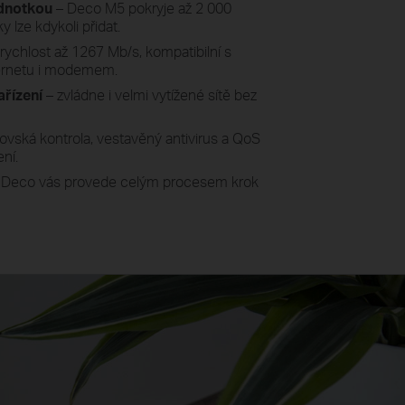
ednotkou
– Deco M5 pokryje až 2 000
y lze kdykoli přidat.
rychlost až 1267 Mb/s, kompatibilní s
ternetu i modemem.
ařízení
– zvládne i velmi vytížené sítě bez
ovská kontrola, vestavěný antivirus a QoS
ní.
e Deco vás provede celým procesem krok