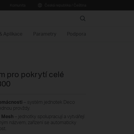
Komunita
Česká republika / Čeština
Search
& Aplikace
Parametry
Podpora
m pro pokrytí celé
300
domácnosti
– systém jednotek Deco
jednou provždy.
o Mesh
– jednotky spolupracují a vytvářejí
jným názvem; zařízení se automaticky
ost.