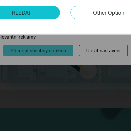
ketingové cookies
HLEDAT
Other Option
o nám umožňují analyzovat vaše aktivity na našich webových
přizpůsobení jejich funkčnosti.
ory cookie mohou prostřednictvím našich webových stránek 
levantní reklamy.
Přijmout všechny cookies
Uložit nastavení