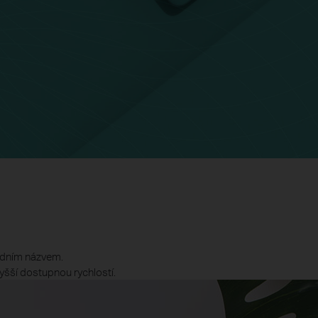
jedním názvem.
yšší dostupnou rychlostí.