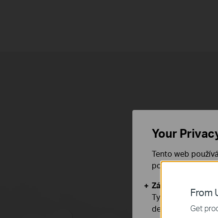
Celoplošné W
Your Privac
Tento web používá
používáním našich
Základní cookies
From U
Tyto cookies jsou
Get prod
deaktivovat.