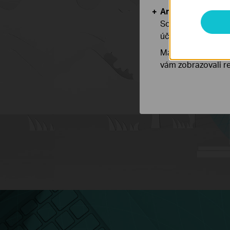
Analytické a mar
Soubory cookie pr
účelem zlepšení a 
Marketingové soub
vám zobrazovali re