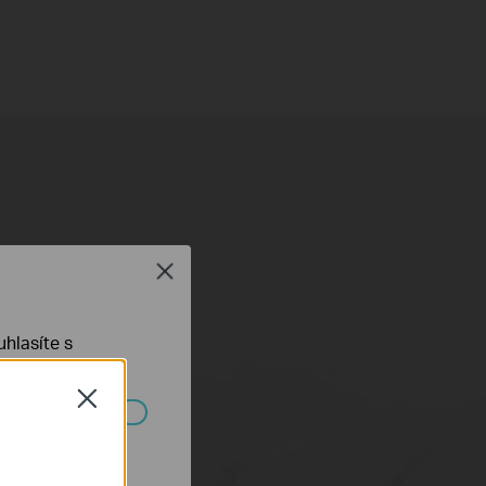
ího připojení.
Close
hlasíte s
Close
ch systémech