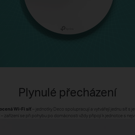
Plynulé přecházení
ocená Wi-Fi síť
– jednotky Deco spolupracují a vytvářejí jednu síť s 
– zařízení se při pohybu po domácnosti vždy připojí k jednotce s nejv