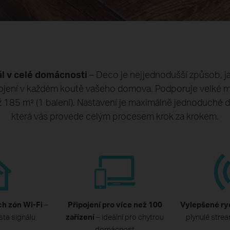
ál v celé domácnosti
– Deco je nejjednodušší způsob, jak 
pojení v každém koutě vašeho domova. Podporuje velké mn
 185 m² (1 balení). Nastavení je maximálně jednoduché d
která vás provede celým procesem krok za krokem.
ch zón Wi-Fi
–
Připojení pro více než 100
Vylepšené ry
sta signálu
zařízení
– ideální pro chytrou
plynulé strea
domácnost