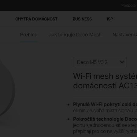
Podpora
Ť
CHYTRÁ DOMÁCNOST
BUSINESS
ISP
Přehled
Jak funguje Deco Mesh
Nastavení 
Deco M5 V3.2
Wi-Fi mesh systé
domácnosti AC1
Plynulé Wi-Fi pokrytí celé 
eliminuje slabá místa signálu 
Pokročilá technologie Dec
jednu sjednocenou síť se ste
přepínají pro co nejvyšší rychl